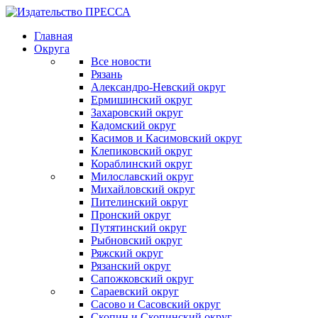
Главная
Округа
Все новости
Рязань
Александро-Невский округ
Ермишинский округ
Захаровский округ
Кадомский округ
Касимов и Касимовский округ
Клепиковский округ
Кораблинский округ
Милославский округ
Михайловский округ
Пителинский округ
Пронский округ
Путятинский округ
Рыбновский округ
Ряжский округ
Рязанский округ
Сапожковский округ
Сараевский округ
Сасово и Сасовский округ
Скопин и Скопинский округ