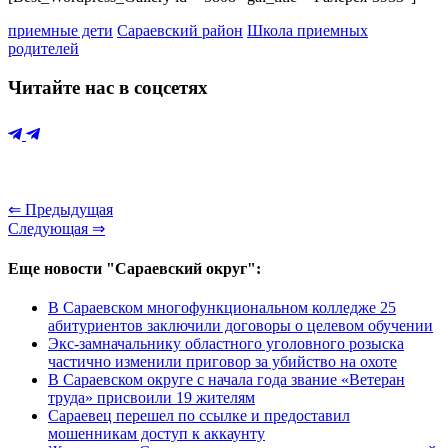
приемные дети
Сараевский район
Школа приемных
родителей
Читайте нас в соцсетях
⇐ Предыдущая
Следующая ⇒
Еще новости "Сараевский округ":
В Сараевском многофункциональном колледже 25
абитуриентов заключили договоры о целевом обучении
Экс-замначальнику областного уголовного розыска
частично изменили приговор за убийство на охоте
В Сараевском округе с начала года звание «Ветеран
труда» присвоили 19 жителям
Сараевец перешел по ссылке и предоставил
мошенникам доступ к аккаунту