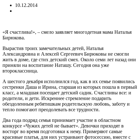
10.12.2014
«Я счастлива!», – смело заявляет многодетная мама Наталья
Бирюкова.
Вырастив троих замечательных детей, Наталья
Александровна и Алексей Сергеевич Бирюковы
не смогли
жить в доме, где стих детский смех. Около семи лет назад они
приняли на воспитание Наташу. Сегодня она уже
второклассница.
А шестого декабря исполнился год, как в их семье появились
сестренки Даша и Ирина, старшая из которых пошла в первый
класс, а младшая посещает детский садик. Счастливы все: и
родители, и дети. Искреннее стремление подарить
обездоленным ребятишкам родительскую любовь, заботу и
тепло помогают преодолевать все трудности.
Два года подряд семья принимает участие в областном
конкурсе «Чужих детей не бывает». Девочки приходят в
восторг во время подготовки к нему. Примеряют самые
красивые платья, для них устраивают фотосессию, вместе с