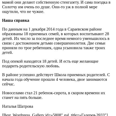
мамой они делают собственную стенгазету. И сама поездка в
Солотчу им очень по душе. Они-то уж в полной мере
ощутили, что не чужие.
Наша справка
По данным на 1 декабря 2014 года в Сараевском районе
образованы 18 приемных семей, в которых воспитывают 28
детей. Их число за последнее время немного уменьшилось в
связи с достижением детьми совершеннолетия. Две семьи
приняли по трое ребятишек, одна усыновила также троих
детей.
Под опекой находятся 18 детей. И есть еще желающие
подарить родительскую любовь.
В районе успешно действует Школа приемных родителей. С
начала года обучение прошли 4 человека, двое занимаются
сейчас.
Новоселами стал 21 ребенок-сирота, в скором времени их
станет на пять больше.
Наталья Шатрова
[Best_Wordpress_Gallery id=»5808″ gal_title=»Галерея-3933″]