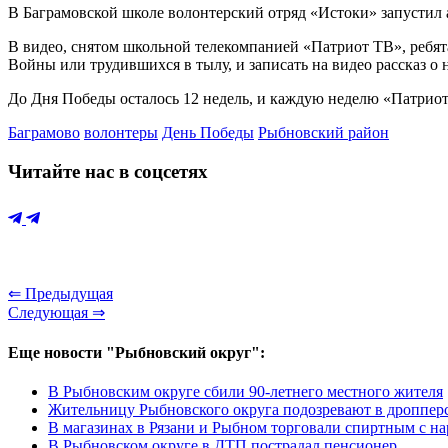
В Баграмовской школе волонтерский отряд «Истоки» запусти
В видео, снятом школьной телекомпанией «Патриот ТВ», ребя
Войны или трудившихся в тылу, и записать на видео рассказ о 
До Дня Победы осталось 12 недель, и каждую неделю «Патриот 
Баграмово
волонтеры
День Победы
Рыбновский район
Читайте нас в соцсетях
⇐ Предыдущая
Следующая ⇒
Еще новости "Рыбновский округ":
В Рыбновским округе сбили 90-летнего местного жителя
Жительницу Рыбновского округа подозревают в дроппер
В магазинах в Рязани и Рыбном торговали спиртным с 
В Рыбновском округе в ДТП пострадал пенсионер