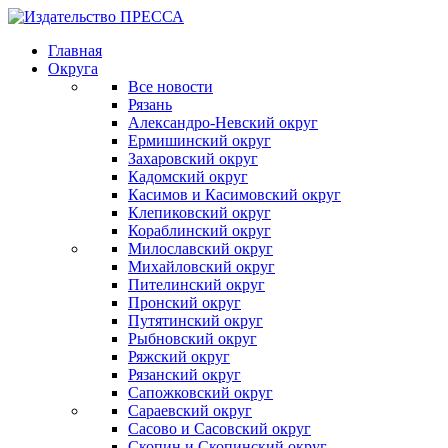
Главная
Округа
Все новости
Рязань
Александро-Невский округ
Ермишинский округ
Захаровский округ
Кадомский округ
Касимов и Касимовский округ
Клепиковский округ
Кораблинский округ
Милославский округ
Михайловский округ
Пителинский округ
Пронский округ
Путятинский округ
Рыбновский округ
Ряжский округ
Рязанский округ
Сапожковский округ
Сараевский округ
Сасово и Сасовский округ
Скопин и Скопинский округ