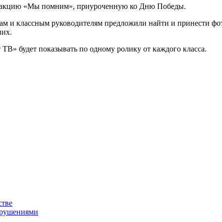
л акцию «Мы помним», приуроченную ко Дню Победы.
там и классным руководителям предложили найти и принести фо
них.
ТВ» будет показывать по одному ролику от каждого класса.
стве
нарушениями