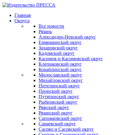
Главная
Округа
Все новости
Рязань
Александро-Невский округ
Ермишинский округ
Захаровский округ
Кадомский округ
Касимов и Касимовский округ
Клепиковский округ
Кораблинский округ
Милославский округ
Михайловский округ
Пителинский округ
Пронский округ
Путятинский округ
Рыбновский округ
Ряжский округ
Рязанский округ
Сапожковский округ
Сараевский округ
Сасово и Сасовский округ
Скопин и Скопинский округ