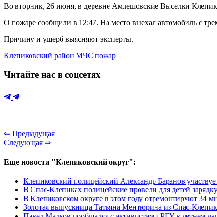
Во вторник, 26 июня, в деревне Амлешовские Выселки Клепико
О пожаре сообщили в 12:47. На место выехал автомобиль с тре
Причину и ущерб выясняют эксперты.
Клепиковский район
МЧС
пожар
Читайте нас в соцсетях
⇐ Предыдущая
Следующая ⇒
Еще новости "Клепиковский округ":
Клепиковский полицейский Александр Баранов участвуе
В Спас-Клепиках полицейские провели для детей зарядк
В Клепиковском округе в этом году отремонтируют 34 м
Золотая выпускница Татьяна Ментюрина из Спас-Клепик
Павел Малков пообщался с активистами РГУ в летнем ла