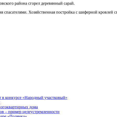
вского района сгорел деревянный сарай.
мя спасателями. Хозяйственная постройка с шиферной кровлей сг
т в конкурсе «Народный участковый»
у
ногоквартирных дома
ов – пример целеустремленности
гере «Полянка»