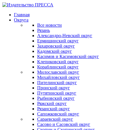
Главная
Округа
Все новости
Рязань
Александро-Невский округ
Ермишинский округ
Захаровский округ
Кадомский округ
Касимов и Касимовский округ
Клепиковский округ
Кораблинский округ
Милославский округ
Михайловский округ
Пителинский округ
Пронский округ
Путятинский округ
Рыбновский округ
Ряжский округ
Рязанский округ
Сапожковский округ
Сараевский округ
Сасово и Сасовский округ
Скопин и Скопинский округ