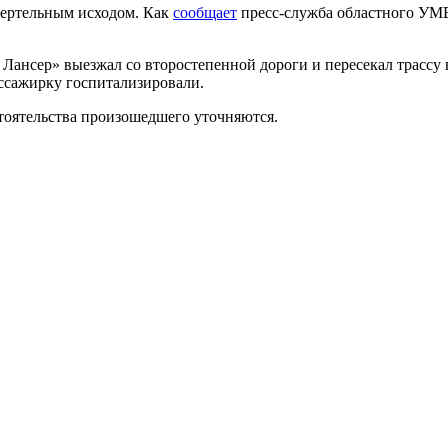
мертельным исходом. Как
сообщает
пресс-служба областного УМВ
нсер» выезжал со второстепенной дороги и пересекал трассу в
ассажирку госпитализировали.
тоятельства произошедшего уточняются.