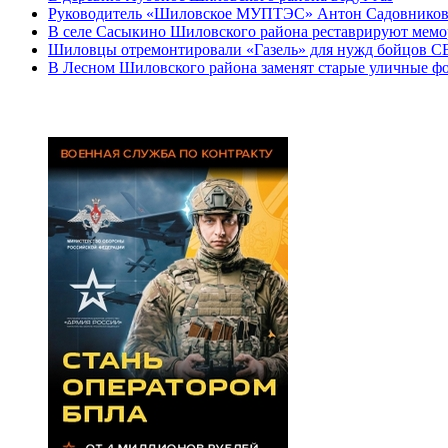
Руководитель «Шиловское МУПТЭС» Антон Садовников: «Е
В селе Сасыкино Шиловского района реставрируют мем
Шиловцы отремонтировали «Газель» для нужд бойцов 
В Лесном Шиловского района заменят старые уличные ф