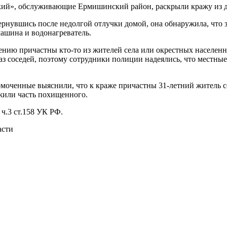
ий», обслуживающие Ермишинский район, раскрыли кражу из д
рнувшись после недолгой отлучки домой, она обнаружила, что з
машина и водонагреватель.
нию причастны кто-то из жителей села или окрестных населенн
лаз соседей, поэтому сотрудники полиции надеялись, что местн
оченные выяснили, что к краже причастны 31-летний житель сел
жили часть похищенного.
ч.3 ст.158 УК РФ.
асти