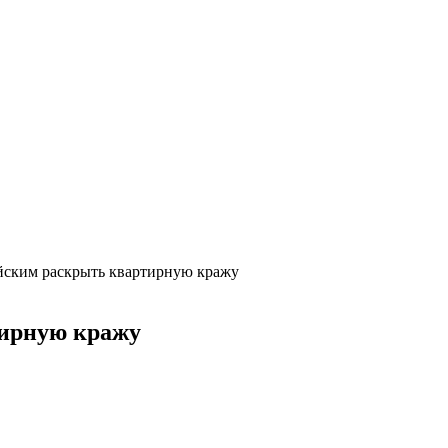
йским раскрыть квартирную кражу
тирную кражу