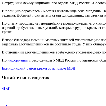
Сотрудники межмуниципального отдела МВД России «Сасовск
В полицию обратилась 22-летняя жительница села Мердушь. Ве
техника. Добычей похитителя стали холодильник, стиральная 
По опыту прошлых лет полицейские предположили, что к хище
изделий требует заметных усилий, которые трудно скрыть от г
краже.
Вскоре благодаря помощи местных жителей участковые уполном
задержать злоумышленников не составило труда. У них обнару
В отношении злоумышленников возбуждено уголовное дело по 
По
информации
пресс-службы УМВД России по Рязанской обл
Ермишинский район
кража со взломом
МВД
Читайте нас в соцсетях