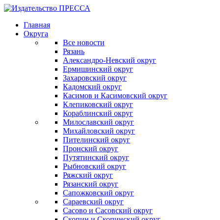
Главная
Округа
Все новости
Рязань
Александро-Невский округ
Ермишинский округ
Захаровский округ
Кадомский округ
Касимов и Касимовский округ
Клепиковский округ
Кораблинский округ
Милославский округ
Михайловский округ
Пителинский округ
Пронский округ
Путятинский округ
Рыбновский округ
Ряжский округ
Рязанский округ
Сапожковский округ
Сараевский округ
Сасово и Сасовский округ
Скопин и Скопинский округ