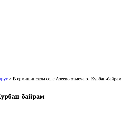
круг
>
В ермишинском селе Азеево отмечают Курбан-байрам
Курбан-байрам