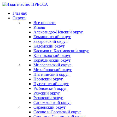
Главная
Округа
Все новости
Рязань
Александро-Невский округ
Ермишинский округ
Захаровский округ
Кадомский округ
Касимов и Касимовский округ
Клепиковский округ
Кораблинский округ
Милославский округ
Михайловский округ
Пителинский округ
Пронский округ
Путятинский округ
Рыбновский округ
Ряжский округ
Рязанский округ
Сапожковский округ
Сараевский округ
Сасово и Сасовский округ
Скопин и Скопинский округ