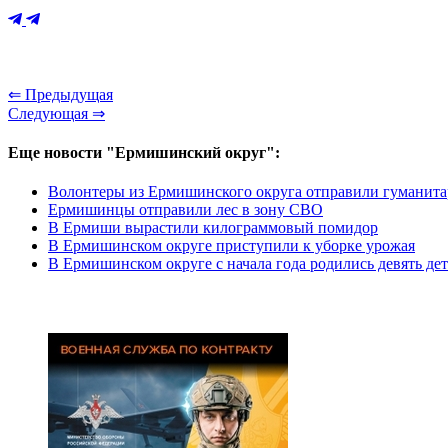
⇐ Предыдущая
Следующая ⇒
Еще новости "Ермишинский округ":
Волонтеры из Ермишинского округа отправили гуманитар
Ермишинцы отправили лес в зону СВО
В Ермиши вырастили килограммовый помидор
В Ермишинском округе приступили к уборке урожая
В Ермишинском округе с начала года родились девять де