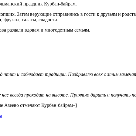
ульманский праздник Курбан-байрам.
сопших. Затем верующие отправились в гости к друзьям и родст
, фрукты, салаты, сладости.
рва раздали вдовам и многодетным семьям.
д чтит и соблюдает традиции. Поздравляю всех с этим замеча
 нас всегда проходит на высоте. Приятно дарить и получать по
еле Азеево отмечают Курбан-байрам»]
я