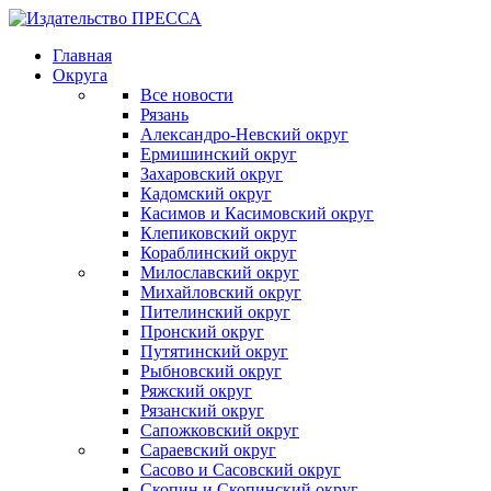
Главная
Округа
Все новости
Рязань
Александро-Невский округ
Ермишинский округ
Захаровский округ
Кадомский округ
Касимов и Касимовский округ
Клепиковский округ
Кораблинский округ
Милославский округ
Михайловский округ
Пителинский округ
Пронский округ
Путятинский округ
Рыбновский округ
Ряжский округ
Рязанский округ
Сапожковский округ
Сараевский округ
Сасово и Сасовский округ
Скопин и Скопинский округ