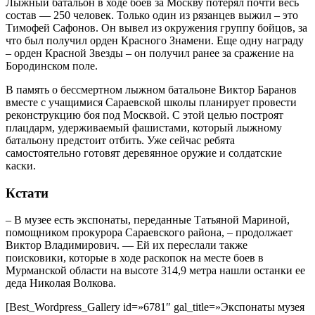
Лыжный батальон в ходе боев за Москву потерял почти весь
состав — 250 человек. Только один из рязанцев выжил – это
Тимофей Сафонов. Он вывел из окружения группу бойцов, за
что был получил орден Красного Знамени. Еще одну награду
– орден Красной Звезды – он получил ранее за сражение на
Бородинском поле.
В память о бессмертном лыжном батальоне Виктор Баранов
вместе с учащимися Сараевской школы планирует провести
реконструкцию боя под Москвой. С этой целью построят
плацдарм, удерживаемый фашистами, который лыжному
батальону предстоит отбить. Уже сейчас ребята
самостоятельно готовят деревянное оружие и солдатские
каски.
Кстати
– В музее есть экспонаты, переданные Татьяной Мариной,
помощником прокурора Сараевского района, – продолжает
Виктор Владимирович. — Ей их переслали также
поисковики, которые в ходе раскопок на месте боев в
Мурманской области на высоте 314,9 метра нашли останки ее
деда Николая Волкова.
[Best_Wordpress_Gallery id=»6781″ gal_title=»Экспонаты музея