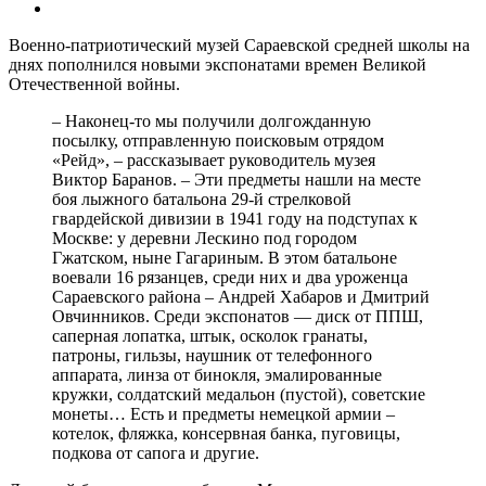
Военно-патриотический музей Сараевской средней школы на
днях пополнился новыми экспонатами времен Великой
Отечественной войны.
– Наконец-то мы получили долгожданную
посылку, отправленную поисковым отрядом
«Рейд», – рассказывает руководитель музея
Виктор Баранов. – Эти предметы нашли на месте
боя лыжного батальона 29-й стрелковой
гвардейской дивизии в 1941 году на подступах к
Москве: у деревни Лескино под городом
Гжатском, ныне Гагариным. В этом батальоне
воевали 16 рязанцев, среди них и два уроженца
Сараевского района – Андрей Хабаров и Дмитрий
Овчинников. Среди экспонатов — диск от ППШ,
саперная лопатка, штык, осколок гранаты,
патроны, гильзы, наушник от телефонного
аппарата, линза от бинокля, эмалированные
кружки, солдатский медальон (пустой), советские
монеты… Есть и предметы немецкой армии –
котелок, фляжка, консервная банка, пуговицы,
подкова от сапога и другие.