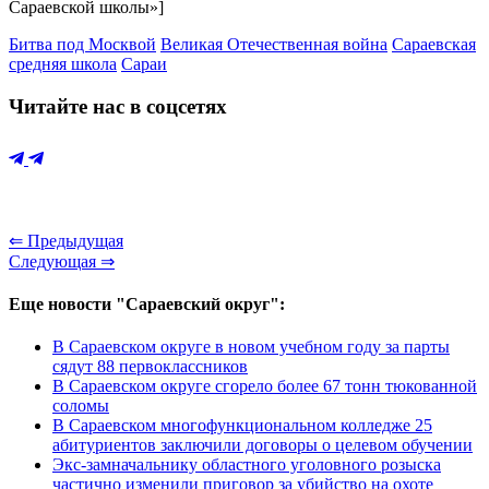
Сараевской школы»]
Битва под Москвой
Великая Отечественная война
Сараевская
средняя школа
Сараи
Читайте нас в соцсетях
⇐ Предыдущая
Следующая ⇒
Еще новости "Сараевский округ":
В Сараевском округе в новом учебном году за парты
сядут 88 первоклассников
В Сараевском округе сгорело более 67 тонн тюкованной
соломы
В Сараевском многофункциональном колледже 25
абитуриентов заключили договоры о целевом обучении
Экс-замначальнику областного уголовного розыска
частично изменили приговор за убийство на охоте