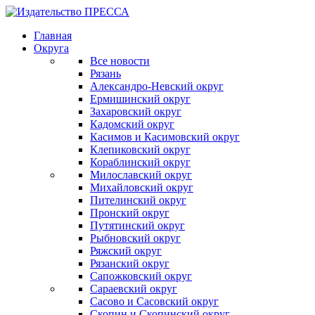
Главная
Округа
Все новости
Рязань
Александро-Невский округ
Ермишинский округ
Захаровский округ
Кадомский округ
Касимов и Касимовский округ
Клепиковский округ
Кораблинский округ
Милославский округ
Михайловский округ
Пителинский округ
Пронский округ
Путятинский округ
Рыбновский округ
Ряжский округ
Рязанский округ
Сапожковский округ
Сараевский округ
Сасово и Сасовский округ
Скопин и Скопинский округ