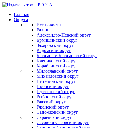
Главная
Округа
Все новости
Рязань
Александро-Невский округ
Ермишинский округ
Захаровский округ
Кадомский округ
Касимов и Касимовский округ
Клепиковский округ
Кораблинский округ
Милославский округ
Михайловский округ
Пителинский округ
Пронский округ
Путятинский округ
Рыбновский округ
Ряжский округ
Рязанский округ
Сапожковский округ
Сараевский округ
Сасово и Сасовский округ
Скопин и Скопинский округ