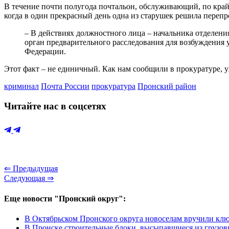
В течение почти полугода почтальон, обслуживающий, по крайн
когда в один прекрасный день одна из старушек решила перепро
– В действиях должностного лица – начальника отделени
орган предварительного расследования для возбуждения 
Федерации.
Этот факт – не единичный. Как нам сообщили в прокуратуре, 
криминал
Почта России
прокуратура
Пронский район
Читайте нас в соцсетях
⇐ Предыдущая
Следующая ⇒
Еще новости "Пронский округ":
В Октябрьском Пронского округа новоселам вручили кл
В Пронске строительные блоки, высыпавшиеся из грузови