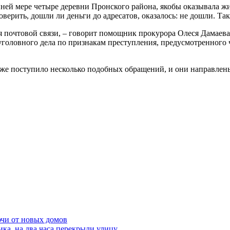
ей мере четыре деревни Пронского района, якобы оказывала жите
верить, дошли ли деньги до адресатов, оказалось: не дошли. Та
я почтовой связи, – говорит помощник прокурора Олеся Дамаев
уголовного дела по признакам преступления, предусмотренного 
уже поступило несколько подобных обращений, и они направлены
ючи от новых домов
ка, на два часа перекрыли улицу