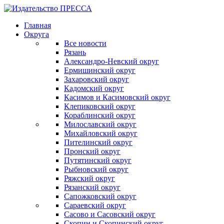
Главная
Округа
Все новости
Рязань
Александро-Невский округ
Ермишинский округ
Захаровский округ
Кадомский округ
Касимов и Касимовский округ
Клепиковский округ
Кораблинский округ
Милославский округ
Михайловский округ
Пителинский округ
Пронский округ
Путятинский округ
Рыбновский округ
Ряжский округ
Рязанский округ
Сапожковский округ
Сараевский округ
Сасово и Сасовский округ
Скопин и Скопинский округ