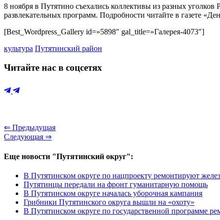
8 ноября в Путятино съехались коллективы из разных уголков Р
развлекательных программ. Подробности читайте в газете «День
[Best_Wordpress_Gallery id=»5898″ gal_title=»Галерея-4073″]
культура
Путятинский район
Читайте нас в соцсетях
⇐ Предыдущая
Следующая ⇒
Еще новости "Путятинский округ":
В Путятинском округе по нацпроекту ремонтируют желе
Путятинцы передали на фронт гуманитарную помощь
В Путятинском округе началась уборочная кампания
Грибники Путятинского округа вышли на «охоту»
В Путятинском округе по государственной программе ре