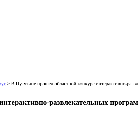
руг
>
В Путятине прошел областной конкурс интерактивно-разв
 интерактивно-развлекательных програ