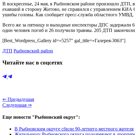
В воскресенье, 24 мая, в Рыбновском районе произошло ДТП, в
ехавший в сторону Житово, не справился с управлением КИА Сп
ушибы головы. Как сообщает пресс-служба областного УМВД, 
Всего же за пятницу и выходные инспекторы ДПС задержали 62
один человек погиб и 26 получили травмы. 205 ДТП закончили
[Best_Wordpress_Gallery id=»5257″ gal_title=»Галерея-3063″]
ДТП
Рыбновский район
Читайте нас в соцсетях
⇐ Предыдущая
Следующая ⇒
Еще новости "Рыбновский округ":
В Рыбновским округе сбили 90-летнего местного жителя
Жительницу Рыбновского округа подозревают в дроппер