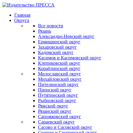
Главная
Округа
Все новости
Рязань
Александро-Невский округ
Ермишинский округ
Захаровский округ
Кадомский округ
Касимов и Касимовский округ
Клепиковский округ
Кораблинский округ
Милославский округ
Михайловский округ
Пителинский округ
Пронский округ
Путятинский округ
Рыбновский округ
Ряжский округ
Рязанский округ
Сапожковский округ
Сараевский округ
Сасово и Сасовский округ
Скопин и Скопинский округ