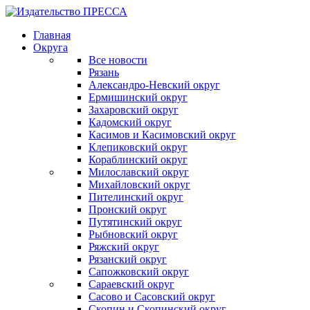
Главная
Округа
Все новости
Рязань
Александро-Невский округ
Ермишинский округ
Захаровский округ
Кадомский округ
Касимов и Касимовский округ
Клепиковский округ
Кораблинский округ
Милославский округ
Михайловский округ
Пителинский округ
Пронский округ
Путятинский округ
Рыбновский округ
Ряжский округ
Рязанский округ
Сапожковский округ
Сараевский округ
Сасово и Сасовский округ
Скопин и Скопинский округ