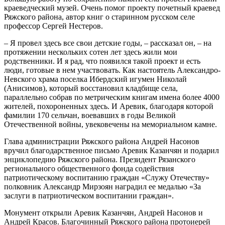
краеведческий музей. Очень помог проекту почетный краевед
Ряжского района, автор книг о старинном русском селе
профессор Сергей Нестеров.
– Я провел здесь все свои детские годы, – рассказал он, – на
протяжении нескольких сотен лет здесь жили мои
родственники. И я рад, что появился такой проект и есть
люди, готовые в нем участвовать. Как настоятель Александро-
Невского храма поселка Ибердский игумен Николай
(Анисимов), который восстановил кладбище села,
параллельно собрав по метрическим книгам имена более 4000
жителей, похороненных здесь. И Аревик, благодаря которой
фамилии 170 сельчан, воевавших в годы Великой
Отечественной войны, увековечены на мемориальном камне.
Глава администрации Ряжского района Андрей Насонов
вручил благодарственное письмо Аревик Казанчян и подарил
энциклопедию Ряжского района. Президент Рязанского
регионального общественного фонда содействия
патриотическому воспитанию граждан «Служу Отечеству»
полковник Александр Мирзоян наградил ее медалью «За
заслуги в патриотическом воспитании граждан».
Монумент открыли Аревик Казанчян, Андрей Насонов и
Андрей Красов. Благочинный Ряжского района протоиерей