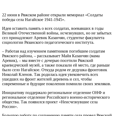
22 июня в Ряжском районе открыли мемориал «Солдаты
победы села Нагайское 1941-1945».
Идея оставить память о всех солдатах, воевавших в годы
Великой Отечественной войны, исчезнувших, но не забытых
сел принадлежит Аревик Казанчян, студентке факультета
социологии Рязанского педагогического института.
– Работая над изучением памятников погибшим солдатам
Ряжского района, – рассказывает Майя Казанчян (мама
Аревик), – мы вместе с дочерью посетили Ряжский
краеведческий музей, а также показали ей место, где раньше
было село Нагайское. Откуда родом ее дедушка фронтовик
Николай Кленов. Так родилась идея увековечить всех
ушедших на фронт жителей деревень и сел, чтобы
современные и будущие поколения помнили своих земляков.
Инициативу поддержало региональное отделение ОНФ и
региональное отделение Российского военно-исторического
общества. Так появился проект «Неисчезнувшие села
России».
Большую работу по сохранению памяти села провел Ряжский