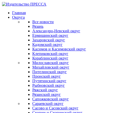
Главная
Округа
Все новости
Рязань
Александро-Невский округ
Ермишинский округ
Захаровский округ
Кадомский округ
Касимов и Касимовский округ
Клепиковский округ
Кораблинский округ
Милославский округ
Михайловский округ
Пителинский округ
Пронский округ
Путятинский округ
Рыбновский округ
Ряжский округ
Рязанский округ
Сапожковский округ
Сараевский округ
Сасово и Сасовский округ
Скопин и Скопинский округ