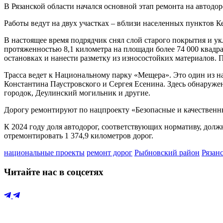
В Рязанской области начался основной этап ремонта на автодор
Работы ведут на двух участках – вблизи населенных пунктов К
В настоящее время подрядчик снял слой старого покрытия и у
протяженностью 8,1 километра на площади более 74 000 квадр
остановках и нанести разметку из износостойких материалов. 
Трасса ведет к Национальному парку «Мещера». Это один из н
Константина Паустровского и Сергея Есенина. Здесь обнаружен
городок, Деулинский могильник и другие.
Дорогу ремонтируют по нацпроекту «Безопасные и качественны
К 2024 году доля автодорог, соответствующих нормативу, должн
отремонтировать 1 374,9 километров дорог.
национальные проекты
ремонт дорог
Рыбновский район
Рязан
Читайте нас в соцсетях