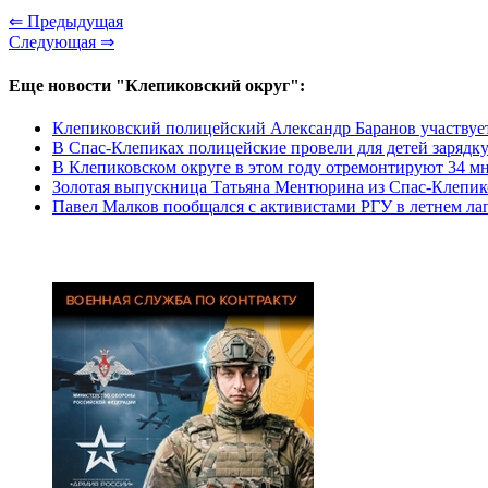
⇐ Предыдущая
Следующая ⇒
Еще новости "Клепиковский округ":
Клепиковский полицейский Александр Баранов участвуе
В Спас-Клепиках полицейские провели для детей зарядк
В Клепиковском округе в этом году отремонтируют 34 м
Золотая выпускница Татьяна Ментюрина из Спас-Клепик
Павел Малков пообщался с активистами РГУ в летнем ла