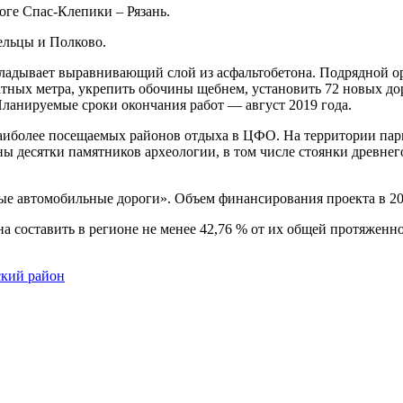
оге Спас-Клепики – Рязань.
ельцы и Полково.
кладывает выравнивающий слой из асфальтобетона. Подрядной о
атных метра, укрепить обочины щебнем, установить 72 новых до
Планируемые сроки окончания работ — август 2019 года.
аиболее посещаемых районов отдыха в ЦФО. На территории парк
ы десятки памятников археологии, в том числе стоянки древнег
е автомобильные дороги». Объем финансирования проекта в 201
а составить в регионе не менее 42,76 % от их общей протяженно
ский район