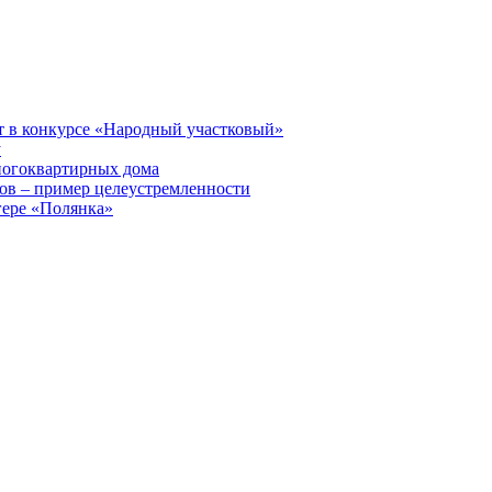
т в конкурсе «Народный участковый»
у
ногоквартирных дома
ов – пример целеустремленности
гере «Полянка»