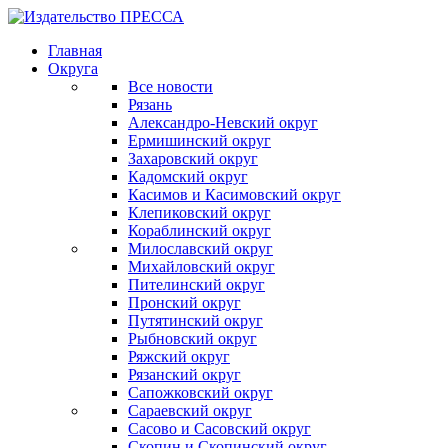
Главная
Округа
Все новости
Рязань
Александро-Невский округ
Ермишинский округ
Захаровский округ
Кадомский округ
Касимов и Касимовский округ
Клепиковский округ
Кораблинский округ
Милославский округ
Михайловский округ
Пителинский округ
Пронский округ
Путятинский округ
Рыбновский округ
Ряжский округ
Рязанский округ
Сапожковский округ
Сараевский округ
Сасово и Сасовский округ
Скопин и Скопинский округ