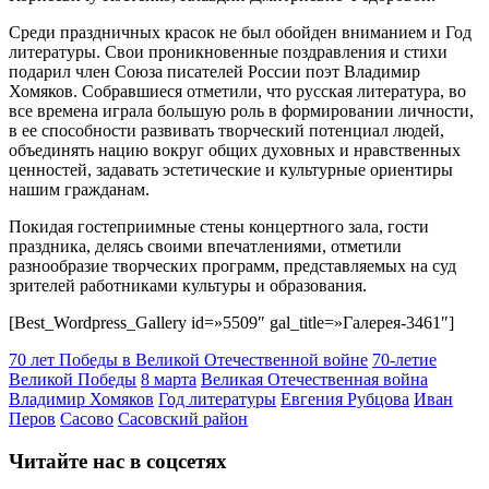
Среди праздничных красок не был обойден вниманием и Год
литературы. Свои проникновенные поздравления и стихи
подарил член Союза писателей России поэт Владимир
Хомяков. Собравшиеся отметили, что русская литература, во
все времена играла большую роль в формировании личности,
в ее способности развивать творческий потенциал людей,
объединять нацию вокруг общих духовных и нравственных
ценностей, задавать эстетические и культурные ориентиры
нашим гражданам.
Покидая гостеприимные стены концертного зала, гости
праздника, делясь своими впечатлениями, отметили
разнообразие творческих программ, представляемых на суд
зрителей работниками культуры и образования.
[Best_Wordpress_Gallery id=»5509″ gal_title=»Галерея-3461″]
70 лет Победы в Великой Отечественной войне
70-летие
Великой Победы
8 марта
Великая Отечественная война
Владимир Хомяков
Год литературы
Евгения Рубцова
Иван
Перов
Сасово
Сасовский район
Читайте нас в соцсетях