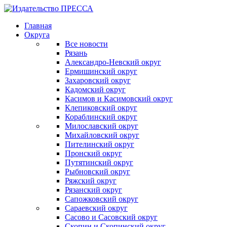
Главная
Округа
Все новости
Рязань
Александро-Невский округ
Ермишинский округ
Захаровский округ
Кадомский округ
Касимов и Касимовский округ
Клепиковский округ
Кораблинский округ
Милославский округ
Михайловский округ
Пителинский округ
Пронский округ
Путятинский округ
Рыбновский округ
Ряжский округ
Рязанский округ
Сапожковский округ
Сараевский округ
Сасово и Сасовский округ
Скопин и Скопинский округ