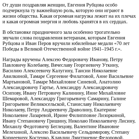
От души поздравляя женщин, Евгения Рубцова особо
подчеркнула ту важнейшую роль, которую они играют в
жизни общества. Какая огромная нагрузка лежит на их плечах
и какая огромная энергия и любовь хранятся в их сердцах.
В обстановке праздничного зала особенно трогательно
звучали слова поздравления ветеранам, которым Евгения
Рубцова и Иван Перов вручили юбилейные медали «70 лет
Победы в Великой Отечественной войне 1941–1945 г.».
Награды вручены Алексею Федоровичу Иванову, Петру
Павловичу Колебаеву, Вячеславу Георгиевичу Уткину,
Василию Алексеевичу Калугину, Таисии Николаевне
Авилкиной, Тамаре Сергеевне Филатовой, Анне Васильевне
Мартыновой, Тамаре Михайловне Синевой, Анатолию
Александровичу Гартье, Александру Александровичу
Осипову, Ивану Петровичу Калинину, Инне Михайловне
Шемаровой, Александру Григорьевичу Самарину, Галине
Григорьевне Великосельской, Станиславу Николаевичу
Николаеву, Петру Андреевичу Драволину, Екатерине
Николаевне Лазаревой, Ирине Филипповне Лизоркиной,
Ивану Степановичу Гришину, Николаю Николаевичу Лисину,
Михаилу Федотовичу Беглецову, Валентине Ивановне
Мелехиной, Алексею Васильевичу Сельдимирову, Степану
Корнеевичу Костенко, Клавдии Дмитриевне Федоровой.