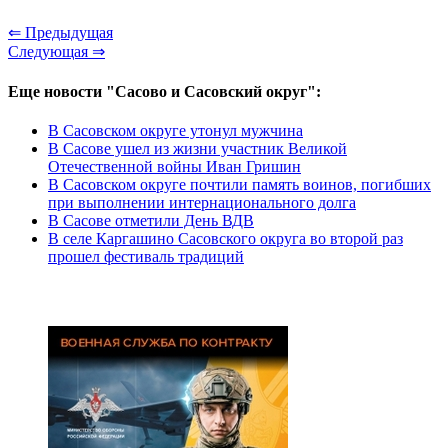
⇐ Предыдущая
Следующая ⇒
Еще новости "Сасово и Сасовский округ":
В Сасовском округе утонул мужчина
В Сасове ушел из жизни участник Великой
Отечественной войны Иван Гришин
В Сасовском округе почтили память воинов, погибших
при выполнении интернационального долга
В Сасове отметили День ВДВ
В селе Каргашино Сасовского округа во второй раз
прошел фестиваль традиций