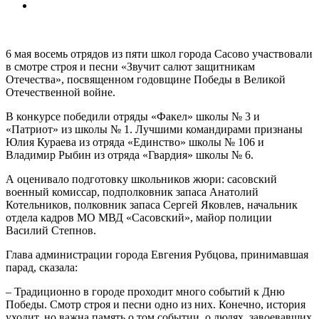
6 мая восемь отрядов из пяти школ города Сасово участвовали
в смотре строя и песни «Звучит салют защитникам
Отечества», посвященном годовщине Победы в Великой
Отечественной войне.
В конкурсе победили отряды «Факел» школы № 3 и
«Патриот» из школы № 1. Лучшими командирами признаны
Юлия Кураева из отряда «Единство» школы № 106 и
Владимир Рыбин из отряда «Гвардия» школы № 6.
А оценивало подготовку школьников жюри: сасовский
военный комиссар, подполковник запаса Анатолий
Котельников, полковник запаса Сергей Яковлев, начальник
отдела кадров МО МВД «Сасовский», майор полиции
Василий Степнов.
Глава администрации города Евгения Рубцова, принимавшая
парад, сказала:
– Традиционно в городе проходит много событий к Дню
Победы. Смотр строя и песни одно из них. Конечно, история
уходит, но важна память о том событии, о людях, завоевавших