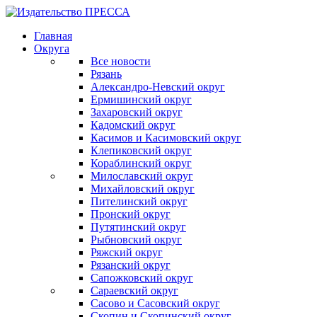
Главная
Округа
Все новости
Рязань
Александро-Невский округ
Ермишинский округ
Захаровский округ
Кадомский округ
Касимов и Касимовский округ
Клепиковский округ
Кораблинский округ
Милославский округ
Михайловский округ
Пителинский округ
Пронский округ
Путятинский округ
Рыбновский округ
Ряжский округ
Рязанский округ
Сапожковский округ
Сараевский округ
Сасово и Сасовский округ
Скопин и Скопинский округ