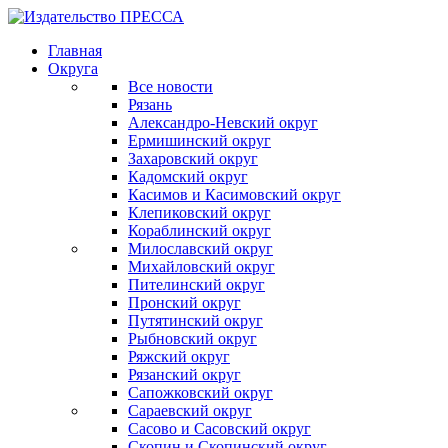
Главная
Округа
Все новости
Рязань
Александро-Невский округ
Ермишинский округ
Захаровский округ
Кадомский округ
Касимов и Касимовский округ
Клепиковский округ
Кораблинский округ
Милославский округ
Михайловский округ
Пителинский округ
Пронский округ
Путятинский округ
Рыбновский округ
Ряжский округ
Рязанский округ
Сапожковский округ
Сараевский округ
Сасово и Сасовский округ
Скопин и Скопинский округ