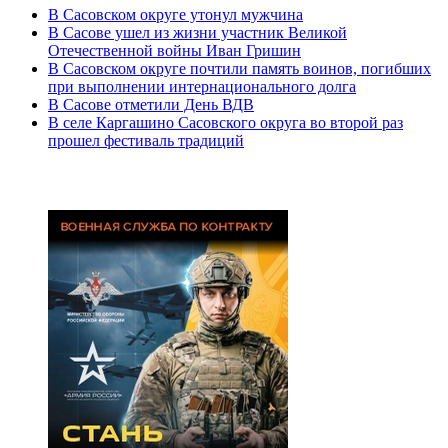
В Сасовском округе утонул мужчина
В Сасове ушел из жизни участник Великой
Отечественной войны Иван Гришин
В Сасовском округе почтили память воинов, погибших
при выполнении интернационального долга
В Сасове отметили День ВДВ
В селе Каргашино Сасовского округа во второй раз
прошел фестиваль традиций