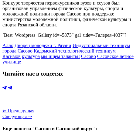
Конкурс творчества первокурсников вузов и ссузов был
организован управлением физической культуры, спорта и
молодежной политики города Сасово при поддержке
министерства молодежной политики, физической культуры и
спорта Рязанской области.
[Best_Wordpress_Gallery id=»5873″ gal_title=»Галерея-4037″]
Алло
Дворец молодежи г. Рязани
Индустриальный техникум
города Сасово
Кадомский технологический техникум
Касимов
культура
мы ищем таланты!
Сасово
Сасовское летное
училище
Читайте нас в соцсетях
⇐ Предыдущая
Следующая ⇒
Еще новости "Сасово и Сасовский округ":