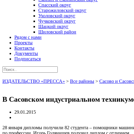
Спасский округ
Старожиловский округ
Ухоловский округ
Чучковский округ
Шацкий округ
Шиловский район
Рядом с нами
Проекты
Контакты
Документы
Подписаться
ИЗДАТЕЛЬСТВО «ПРЕССА»
>
Все районы
>
Сасово и Сасовс
В Сасовском индустриальном техникум
29.01.2015
28 января дипломы получили 82 студента – помощники машини
по профессии. Игорь Голянищев получил диплом с отличием.