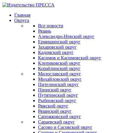
Главная
Округа
Все новости
Рязань
Александро-Невский округ
Ермишинский округ
Захаровский округ
Кадомский округ
Касимов и Касимовский округ
Клепиковский округ
Кораблинский округ
Милославский округ
Михайловский округ
Пителинский округ
Пронский округ
Путятинский округ
Рыбновский округ
Ряжский округ
Рязанский округ
Сапожковский округ
Сараевский округ
Сасово и Сасовский округ
Скопин и Скопинский округ