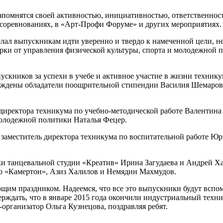
запомнятся своей активностью, инициативностью, ответственнос
х соревнованиях, в «Арт-Профи Форуме» и других мероприятиях.
л выпускникам идти уверенно и твердо к намеченной цели, не з
рки от управления физической культуры, спорта и молодежной
кников за успехи в учебе и активное участие в жизни техникум
аждены обладатели поощрительной стипендии Василия Шемаров
директора техникума по учебно-методической работе Валентина
молодежной политики Наталья Фецер.
заместитель директора техникума по воспитательной работе Юр
 танцевальной студии «Креатив» Ирина Загудаева и Андрей Ха
о «Камертон», Азиз Халилов и Немядин Махмудов.
им праздником. Надеемся, что все это выпускники будут вспомин
верждать, что в январе 2015 года окончили индустриальный техни
-организатор Ольга Кузнецова, поздравляя ребят.