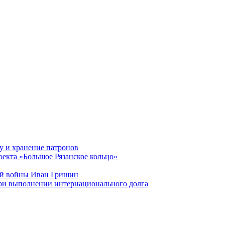
у и хранение патронов
оекта «Большое Рязанское кольцо»
ой войны Иван Гришин
при выполнении интернационального долга