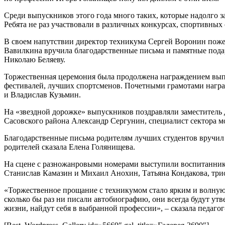
Среди выпускников этого года много таких, которые надолго 
Ребята не раз участвовали в различных конкурсах, спортивны
В своем напутствии директор техникума Сергей Воронин пожела
Вавилкина вручила благодарственные письма и памятные пода
Николаю Беляеву.
Торжественная церемония была продолжена награждением выпус
фестивалей, лучших спортсменов. Почетными грамотами нагр
и Владислав Кузьмин.
На «звездной дорожке» выпускников поздравляли заместитель 
Сасовского района Александр Сергунин, специалист сектора 
Благодарственные письма родителям лучших студентов вручил 
родителей сказала Елена Голянищева.
На сцене с разножанровыми номерами выступили воспитанники
Станислав Камазин и Михаил Анохин, Татьяна Кондакова, три
«Торжественное прощание с техникумом стало ярким и волнующ
сколько бы раз ни писали автобиографию, они всегда будут ут
жизни, найдут себя в выбранной профессии», – сказала педагог