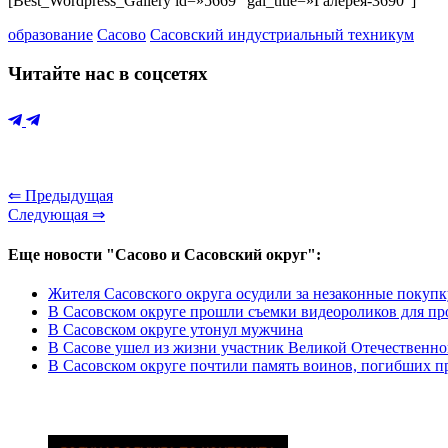
[Best_Wordpress_Gallery id=»5669″ gal_title=»Галерея-3690″]
образование
Сасово
Сасовский индустриальный техникум
Читайте нас в соцсетях
⇐ Предыдущая
Следующая ⇒
Еще новости "Сасово и Сасовский округ":
Жителя Сасовского округа осудили за незаконные покупк
В Сасовском округе прошли съемки видеороликов для пр
В Сасовском округе утонул мужчина
В Сасове ушел из жизни участник Великой Отечественн
В Сасовском округе почтили память воинов, погибших 