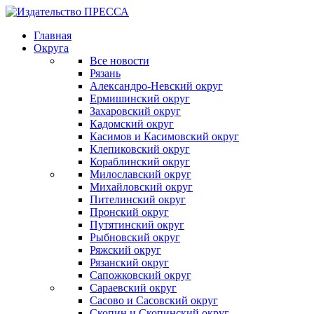
Главная
Округа
Все новости
Рязань
Александро-Невский округ
Ермишинский округ
Захаровский округ
Кадомский округ
Касимов и Касимовский округ
Клепиковский округ
Кораблинский округ
Милославский округ
Михайловский округ
Пителинский округ
Пронский округ
Путятинский округ
Рыбновский округ
Ряжский округ
Рязанский округ
Сапожковский округ
Сараевский округ
Сасово и Сасовский округ
Скопин и Скопинский округ