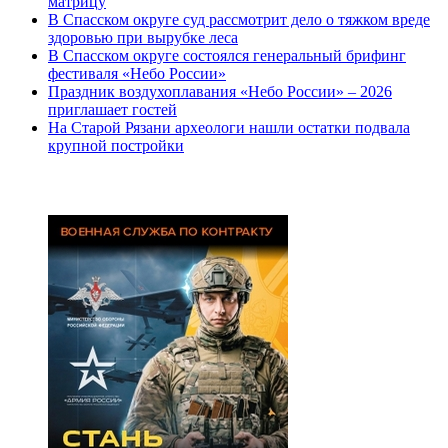
матрицу
В Спасском округе суд рассмотрит дело о тяжком вреде
здоровью при вырубке леса
В Спасском округе состоялся генеральный брифинг
фестиваля «Небо России»
Праздник воздухоплавания «Небо России» – 2026
приглашает гостей
На Старой Рязани археологи нашли остатки подвала
крупной постройки