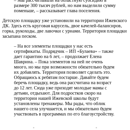
– Мы рассчитывали на областную субсидию в
размере 300 тысяч рублей, но нам выделили сумму
поменьше, – рассказывает глава поселения.
Детскую площадку уже установили на территории Ижевского
ДК. Здесь есть круговая карусель, двое качелей-балансиров,
горка, рукоходы, две лавочки с урнами. Территория площадки
засыпана песком.
– На все элементы площадки у нас есть
сертификаты. Подрядчик – ИП «Булаева» – также
дает гарантию на 6 лет, – продолжает Елена
Шаврина. – Пока элементов на ней не очень
много, но мы при возможности обязательно будем
их добавлять. Территория позволяет сделать это.
Обращаюсь к ребятам постарше. Давайте будем
беречь площадку, ведь она рассчитана на возраст
до 12 лет. Сюда уже приходят молодые мамы с
детьми, отдыхают. Для подростков скоро на
территории нашей Ижевской школы будут
установлены тренажеры. Мы рады, что облик
нашего села улучшается, и мы обязательно будем
участвовать в программах по его благоустройству.