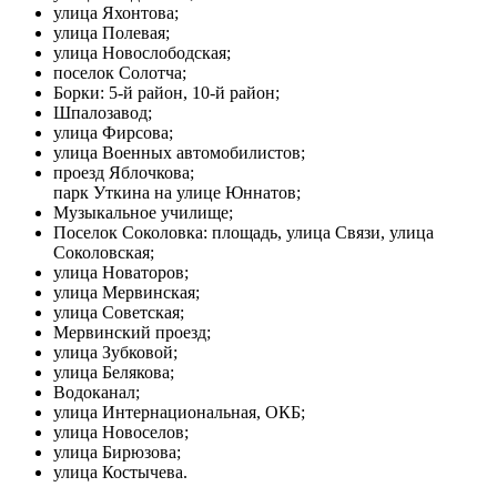
улица Яхонтова;
улица Полевая;
улица Новослободская;
поселок Солотча;
Борки: 5-й район, 10-й район;
Шпалозавод;
улица Фирсова;
улица Военных автомобилистов;
проезд Яблочкова;
парк Уткина на улице Юннатов;
Музыкальное училище;
Поселок Соколовка: площадь, улица Связи, улица
Соколовская;
улица Новаторов;
улица Мервинская;
улица Советская;
Мервинский проезд;
улица Зубковой;
улица Белякова;
Водоканал;
улица Интернациональная, ОКБ;
улица Новоселов;
улица Бирюзова;
улица Костычева.