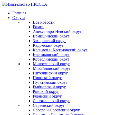
Главная
Округа
Все новости
Рязань
Александро-Невский округ
Ермишинский округ
Захаровский округ
Кадомский округ
Касимов и Касимовский округ
Клепиковский округ
Кораблинский округ
Милославский округ
Михайловский округ
Пителинский округ
Пронский округ
Путятинский округ
Рыбновский округ
Ряжский округ
Рязанский округ
Сапожковский округ
Сараевский округ
Сасово и Сасовский округ
Скопин и Скопинский округ