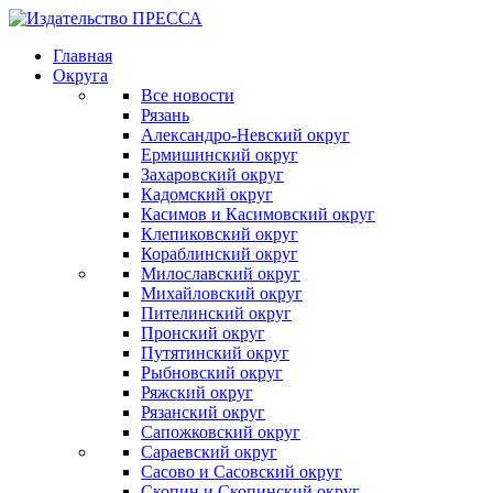
Главная
Округа
Все новости
Рязань
Александро-Невский округ
Ермишинский округ
Захаровский округ
Кадомский округ
Касимов и Касимовский округ
Клепиковский округ
Кораблинский округ
Милославский округ
Михайловский округ
Пителинский округ
Пронский округ
Путятинский округ
Рыбновский округ
Ряжский округ
Рязанский округ
Сапожковский округ
Сараевский округ
Сасово и Сасовский округ
Скопин и Скопинский округ