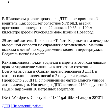
В Шиловском районе произошло ДТП, в котором погиб
водитель. Как сообщает областное УГИБДД, авария
произошла в понедельник, 22 июня, в 19.35 на 120-м
километре дороги Ряжск-Касимов-Нижний
Новгород.
29-летний житель Шилова на «Тойоте Карина» из-за неверное
выбранной скорости не справился с управлением. Машина
выехала в левый по ходу движения кювет и перевернулась.
Водитель погиб на месте.
Как выяснилось позже, водителя в апреле этого года лишили
прав за управление машиной в нетрезвом состоянии.
Всего же за сутки в области зарегистрировали 3 ДТП, в
которых один человек погиб и 2 получили травмы.
Произошло 258 ДТП с причинением материального ущерба
автовладельцам. Инспекторы ДПС выявили 2169 нарушений
ПДД и задержали 16 нетрезвых водителей.
[Best_Wordpress_Gallery id=»5134″ gal_title=»Галерея-2873″]
ДТП
Шиловский район