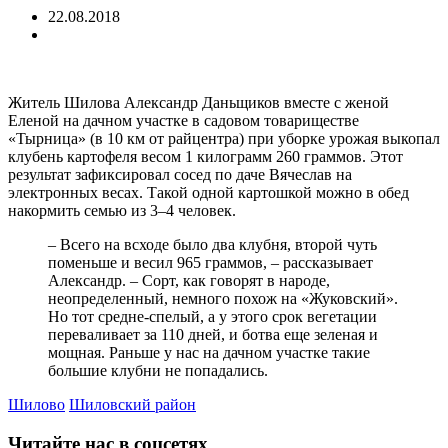
22.08.2018
Житель Шилова Александр Даньщиков вместе с женой
Еленой на дачном участке в садовом товариществе
«Тырница» (в 10 км от райцентра) при уборке урожая выкопал
клубень картофеля весом 1 килограмм 260 граммов. Этот
результат зафиксировал сосед по даче Вячеслав на
электронных весах. Такой одной картошкой можно в обед
накормить семью из 3–4 человек.
– Всего на всходе было два клубня, второй чуть
поменьше и весил 965 граммов, – рассказывает
Александр. – Сорт, как говорят в народе,
неопределенный, немного похож на «Жуковский».
Но тот средне-спелый, а у этого срок вегетации
переваливает за 110 дней, и ботва еще зеленая и
мощная. Раньше у нас на дачном участке такие
большие клубни не попадались.
Шилово
Шиловский район
Читайте нас в соцсетях