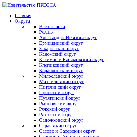
Главная
Округа
Все новости
Рязань
Александро-Невский округ
Ермишинский округ
Захаровский округ
Кадомский округ
Касимов и Касимовский округ
Клепиковский округ
Кораблинский округ
Милославский округ
Михайловский округ
Пителинский округ
Пронский округ
Путятинский округ
Рыбновский округ
Ряжский округ
Рязанский округ
Сапожковский округ
Сараевский округ
Сасово и Сасовский округ
Скопин и Скопинский округ