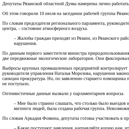
Депутаты Рязанской областной Думы намерены лично работать 
Об этом говорили 10 июля на заседании рабочей группы Рязан
По словам председателя регионального парламента, руководит
центра, – состояние атмосферного воздуха.
– Жалобы граждан приходят из Рязани, из Рязанского ра
нарушения.
По данным первого заместителя министра природопользования 
две передвижные экологические лаборатории. Они фиксировал
Выбросы крупных промышленных предприятий контролирует упр
руководителя управления Наталья Морозова, нарушения законо
санкции прокуратура. Но, по заявлению старшего помощника 
не поступало.
Оптимистичные данные вызвали у парламентариев вопросы.
– Мне было странно слышать, что столько было выездов и 
митинги людей, была создана рабочая группа. Невозможн
По словам Аркадия Фомина, депутаты готовы участвовать в пр
– Какие поступают заявления, направляйте копию нам, ч