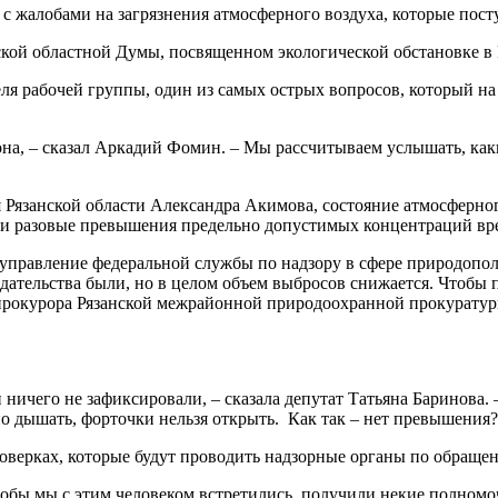
с жалобами на загрязнения атмосферного воздуха, которые пост
ской областной Думы, посвященном экологической обстановке в 
еля рабочей группы, один из самых острых вопросов, который н
йона, – сказал Аркадий Фомин. – Мы рассчитываем услышать, ка
Рязанской области Александра Акимова, состояние атмосферног
и разовые превышения предельно допустимых концентраций вре
авление федеральной службы по надзору в сфере природопользо
дательства были, но в целом объем выбросов снижается. Чтобы
прокурора Рязанской межрайонной природоохранной прокуратуры
ничего не зафиксировали, – сказала депутат Татьяна Баринова. –
о дышать, форточки нельзя открыть. Как так – нет превышения? 
оверках, которые будут проводить надзорные органы по обраще
тобы мы с этим человеком встретились, получили некие полномоч