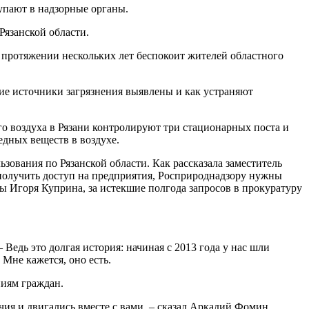
упают в надзорные органы.
Рязанской области.
а протяжении нескольких лет беспокоит жителей областного
кие источники загрязнения выявлены и как устраняют
о воздуха в Рязани контролируют три стационарных поста и
дных веществ в воздухе.
вания по Рязанской области. Как рассказала заместитель
 получить доступ на предприятия, Росприроднадзору нужны
 Игоря Куприна, за истекшие полгода запросов в прокуратуру
 Ведь это долгая история: начиная с 2013 года у нас шли
Мне кажется, оно есть.
ниям граждан.
ия и двигались вместе с вами, – сказал Аркадий Фомин.