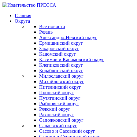
Главная
Округа
Все новости
Рязань
Александро-Невский округ
Ермишинский округ
Захаровский округ
Кадомский округ
Касимов и Касимовский округ
Клепиковский округ
Кораблинский округ
Милославский округ
Михайловский округ
Пителинский округ
Пронский округ
Путятинский округ
Рыбновский округ
Ряжский округ
Рязанский округ
Сапожковский округ
Сараевский округ
Сасово и Сасовский округ
Скопин и Скопинский округ