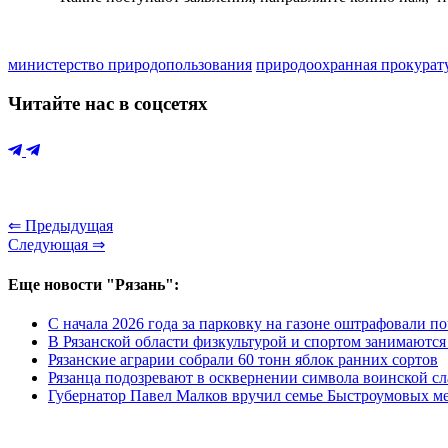
министерство природопользования
природоохранная прокурат
Читайте нас в соцсетях
⇐ Предыдущая
Следующая ⇒
Еще новости "Рязань":
С начала 2026 года за парковку на газоне оштрафовали п
В Рязанской области физкультурой и спортом занимаются
Рязанские аграрии собрали 60 тонн яблок ранних сортов
Рязанца подозревают в осквернении символа воинской с
Губернатор Павел Малков вручил семье Быстроумовых ме