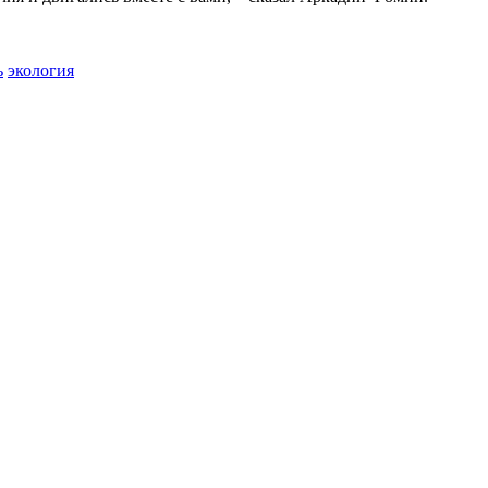
ь
экология