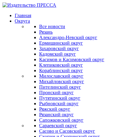
Главная
Округа
Все новости
Рязань
Александро-Невский округ
Ермишинский округ
Захаровский округ
Кадомский округ
Касимов и Касимовский округ
Клепиковский округ
Кораблинский округ
Милославский округ
Михайловский округ
Пителинский округ
Пронский округ
Путятинский округ
Рыбновский округ
Ряжский округ
Рязанский округ
Сапожковский округ
Сараевский округ
Сасово и Сасовский округ
Скопин и Скопинский округ