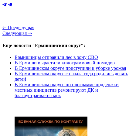
⇐ Предыдущая
Следующая ⇒
Еще новости "Ермишинский округ":
Ермишинцы отправили лес в зону СВО
В Ермиши вырастили килограммовый помидор
В Ермишинском округе приступили к уборке урожая
В Ермишинском округе с начала года родились девять
детей
В Ермишинском округе по программе поддержки
местных инициатив ремонтируют ДК и
благоустраивают парк