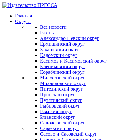
Главная
Округа
Все новости
Рязань
Александро-Невский округ
Ермишинский округ
Захаровский округ
Кадомский округ
Касимов и Касимовский округ
Клепиковский округ
Кораблинский округ
Милославский округ
Михайловский округ
Пителинский округ
Пронский округ
Путятинский округ
Рыбновский округ
Ряжский округ
Рязанский округ
Сапожковский округ
Сараевский округ
Сасово и Сасовский округ
Скопин и Скопинский округ