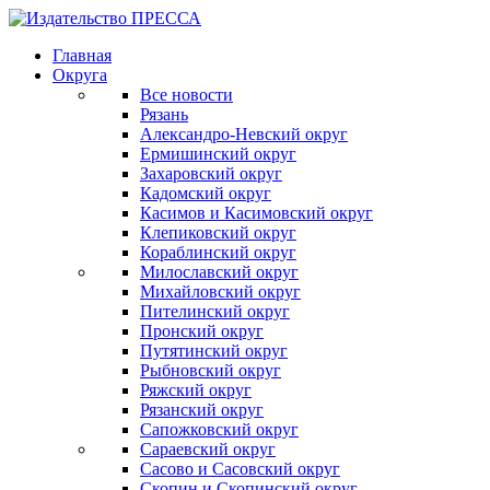
Главная
Округа
Все новости
Рязань
Александро-Невский округ
Ермишинский округ
Захаровский округ
Кадомский округ
Касимов и Касимовский округ
Клепиковский округ
Кораблинский округ
Милославский округ
Михайловский округ
Пителинский округ
Пронский округ
Путятинский округ
Рыбновский округ
Ряжский округ
Рязанский округ
Сапожковский округ
Сараевский округ
Сасово и Сасовский округ
Скопин и Скопинский округ