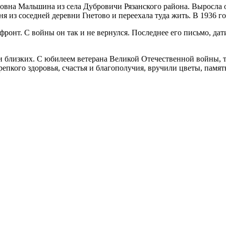
вна Мальшина из села Дубровичи Рязанского района. Выросла он
 из соседней деревни Гнетово и переехала туда жить. В 1936 год
онт. С войны он так и не вернулся. Последнее его письмо, дати
и близких. С юбилеем ветерана Великой Отечественной войны, 
епкого здоровья, счастья и благополучия, вручили цветы, памя