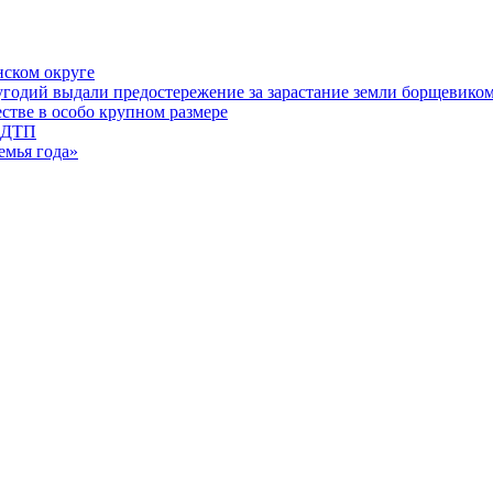
ском округе
угодий выдали предостережение за зарастание земли борщевико
стве в особо крупном размере
е ДТП
емья года»