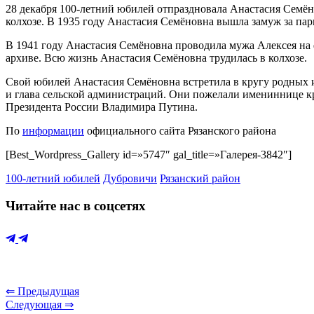
28 декабря 100-летний юбилей отпраздновала Анастасия Семёно
колхозе. В 1935 году Анастасия Семёновна вышла замуж за парня
В 1941 году Анастасия Семёновна проводила мужа Алексея на фр
архиве. Всю жизнь Анастасия Семёновна трудилась в колхозе.
Свой юбилей Анастасия Семёновна встретила в кругу родных 
и глава сельской администраций. Они пожелали имениннице кр
Президента России Владимира Путина.
По
информации
официального сайта Рязанского района
[Best_Wordpress_Gallery id=»5747″ gal_title=»Галерея-3842″]
100-летний юбилей
Дубровичи
Рязанский район
Читайте нас в соцсетях
⇐ Предыдущая
Следующая ⇒