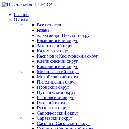
Главная
Округа
Все новости
Рязань
Александро-Невский округ
Ермишинский округ
Захаровский округ
Кадомский округ
Касимов и Касимовский округ
Клепиковский округ
Кораблинский округ
Милославский округ
Михайловский округ
Пителинский округ
Пронский округ
Путятинский округ
Рыбновский округ
Ряжский округ
Рязанский округ
Сапожковский округ
Сараевский округ
Сасово и Сасовский округ
Скопин и Скопинский округ