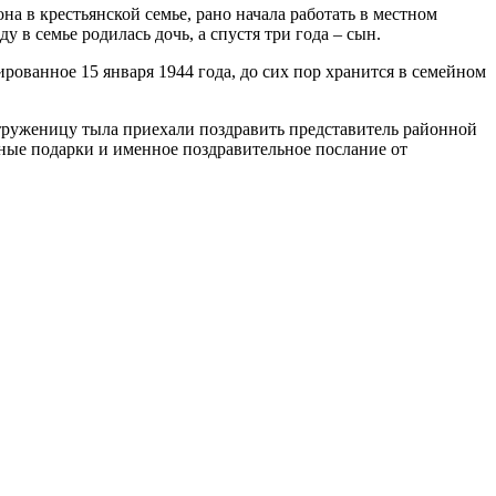
а в крестьянской семье, рано начала работать
в местном
у в семье родилась дочь, а спустя три года – сын.
рованное 15 января 1944 года, до сих пор хранится в семейном
труженицу тыла приехали поздравить представитель районной
тные подарки и именное поздравительное послание от