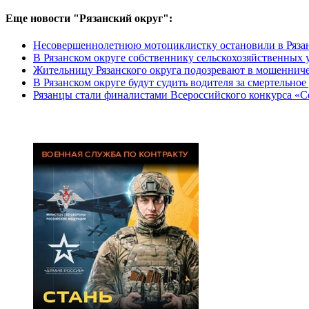
Еще новости "Рязанский округ":
Несовершеннолетнюю мотоциклистку остановили в Рязан
В Рязанском округе собственнику сельскохозяйственных 
Жительницу Рязанского округа подозревают в мошенниче
В Рязанском округе будут судить водителя за смертельно
Рязанцы стали финалистами Всероссийского конкурса «С