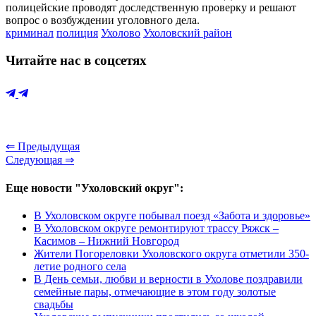
полицейские проводят доследственную проверку и решают
вопрос о возбуждении уголовного дела.
криминал
полиция
Ухолово
Ухоловский район
Читайте нас в соцсетях
⇐ Предыдущая
Следующая ⇒
Еще новости "Ухоловский округ":
В Ухоловском округе побывал поезд «Забота и здоровье»
В Ухоловском округе ремонтируют трассу Ряжск –
Касимов – Нижний Новгород
Жители Погореловки Ухоловского округа отметили 350-
летие родного села
В День семьи, любви и верности в Ухолове поздравили
семейные пары, отмечающие в этом году золотые
свадьбы