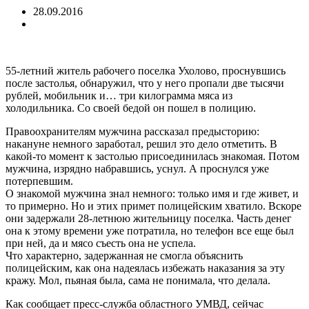
28.09.2016
55-летний житель рабочего поселка Ухолово, проснувшись
после застолья, обнаружил, что у него пропали две тысячи
рублей, мобильник и… три килограмма мяса из
холодильника.
Со своей бедой он пошел в полицию.
Правоохранителям мужчина рассказал предысторию:
накануне немного заработал, решил это дело отметить. В
какой-то момент к застолью присоединилась знакомая. Потом
мужчина, изрядно набравшись, уснул. А проснулся уже
потерпевшим.
О знакомой мужчина знал немного: только имя и где живет, и
то примерно. Но и этих примет полицейским хватило. Вскоре
они задержали 28-летнюю жительницу поселка. Часть денег
она к этому времени уже потратила, но телефон все еще был
при ней, да и мясо съесть она не успела.
Что характерно, задержанная не смогла объяснить
полицейским, как она надеялась избежать наказания за эту
кражу. Мол, пьяная была, сама не понимала, что делала.
Как сообщает пресс-служба областного УМВД, сейчас