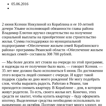
05.06.2016
2 июня Ксении Никулиной из Кораблина и ее 10-летней
дочери Ульяне исполняющий обязанности главы района
Владимир Елютин вручил свидетельство на получение
социальной
выплаты на приобретение или строительство
жилья. Сумма господдержки по муниципальной
подпрограмме «Обеспечение жильем семей Кораблинского
района» программы Рязанской области «Обеспечение жильем
молодых семей» составила 308 700 рублей.
— Мы более десяти лет стояли на очереди по этой программе,
и надежды на ее получение было мало, — говорит Ксения. —
35 лет мне должно было исполниться 6 июня. По достижении
этого возраста людей снимают с очереди. И вдруг такой
подарок судьбы ко дню моего рождения! Не могу подобрать
слов, чтобы выразить радость. Работаю в Рязани, там
приходится снимать квартиру. В Кораблине – дом, в котором
живут родители. То есть, своего жилья нет. Конечно, этих
средств не хватит, чтобы купить квартиру – буду оформлять
ипотеку. Выделенные средства необходимо использовать по
назначению до октября. Поэтому предстоит много хлопот, но