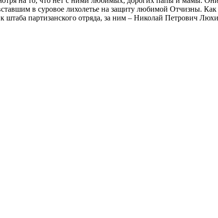
тря на то, что нет с ними любимых, дорогих папы и мамы. Они 
ставшим в суровое лихолетье на защиту любимой Отчизны. Как 
ьник штаба партизанского отряда, за ним – Николай Петрович Л