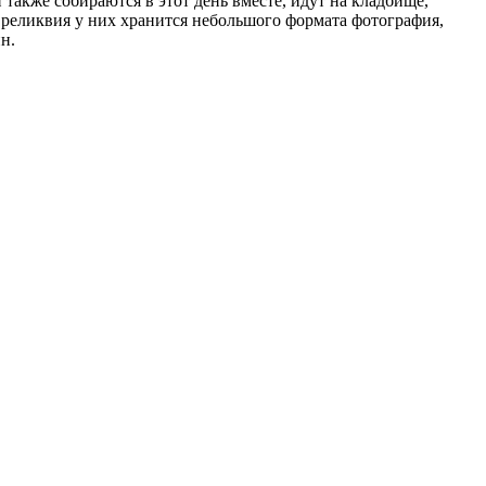
также собираются в этот день вместе, идут на кладбище,
реликвия у них хранится небольшого формата фотография,
юхин.