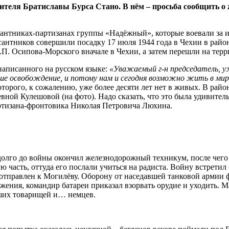
теля Братиславы Бурса Стано. В нём – просьба сообщить о 
сантниках-партизанах группы «Надёжный», которые воевали за их
нтников совершили посадку 17 июля 1944 года в Чехии в районе
.П. Осипова-Морского вначале в Чехии, а затем перешли на тер
 написанного на русском языке:
«Уважаемый г-н председатель, уж
аше освобождение, и потому нам и сегодня возможно жить в мир
орого, к сожалению, уже более десяти лет нет в живых. В райо
евной Кулешовой (на фото). Надо сказать, что это была удивите
артизана-фронтовика Николая Петровича Люхина.
адолго до войны окончил железнодорожный техникум, после чег
часть, оттуда его послали учиться на радиста. Войну встретил 
 отправлен к Могилёву. Оборону от наседавшей танковой армии
ужения, командир батареи приказал взорвать орудие и уходить. 
бших товарищей и… немцев.