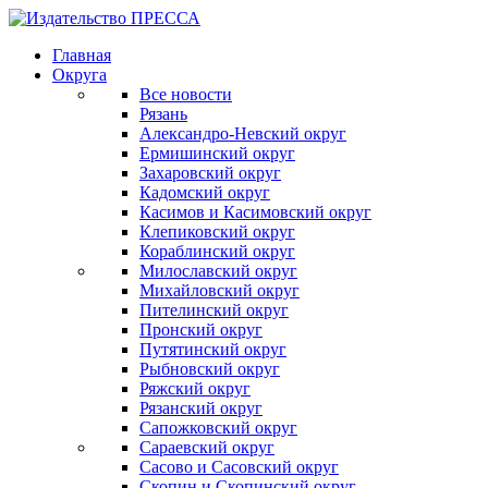
Главная
Округа
Все новости
Рязань
Александро-Невский округ
Ермишинский округ
Захаровский округ
Кадомский округ
Касимов и Касимовский округ
Клепиковский округ
Кораблинский округ
Милославский округ
Михайловский округ
Пителинский округ
Пронский округ
Путятинский округ
Рыбновский округ
Ряжский округ
Рязанский округ
Сапожковский округ
Сараевский округ
Сасово и Сасовский округ
Скопин и Скопинский округ