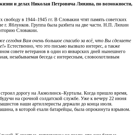
жизни и делах Николая Петровича Люхина, по возможности,
 свободу в 1944–1945 гг. В Словакии чтят память советских
 г. Яблунков. Группа была разбита на две части. Н.П. Люхин
риторию Словакии.
е сегодня Вам очень большое спасибо за всё, что Вы сделаете
е!»
Естественно, что это письмо вызвало интерес, а также
нном совете ветеранов в один из январских дней нынешнего
льная, незабываемая беседа с интересным, словоохотливым
о строил дорогу на Акмолинск–Курталы. Когда пришло время,
будучи на срочной солдатской службе. Уже к вечеру 22 июня
 фашистов наши артиллеристы держали до конца июля.
Машина, в которой ехали батарейцы, была опрокинута взрывом.