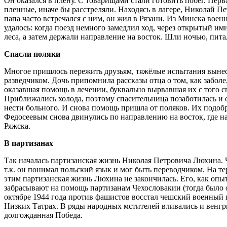
Он оказался в плену. С товарищами стали готовить побег. Перв
пленные, иначе бы расстреляли. Находясь в лагере, Николай 
папа часто встречался с ним, он жил в Рязани. Из Минска вое
удалось: когда поезд немного замедлил ход, через открытый и
леса, а затем держали направление на восток. Шли ночью, пит
Спасли поляки
Многое пришлось пережить друзьям, тяжёлые испытания вынесл
разведчиком. Дочь припомнила рассказы отца о том, как заболе
оказавшая помощь в лечении, буквально вырвавшая их с того с
Приближались холода, поэтому спасительница позаботилась и о
нести больного. И снова помощь пришла от поляков. Их подобр
Федосеевым снова двинулись по направлению на восток, где н
Ряжска.
В партизанах
Так началась партизанская жизнь Николая Петровича Люхина. 
т.к. он понимал польский язык и мог быть переводчиком. На т
этим партизанская жизнь Люхина не закончилась. Его, как опы
забрасывают на помощь партизанам Чехословакии (тогда было о
октябре 1944 года против фашистов восстал чешский военный 
Низких Татрах. В ряды народных мстителей вливались и венгр
долгожданная Победа.