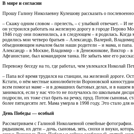
В мире и согласии
Прошу Галину Николаевну Кулешову рассказать о послевоенно
– Скажу одним словом – прелесть, – с улыбкой отвечает. – И 
он устроился работать на железную дорогу в городе Перово Мо
1946 году они поженились, а в следующем – я родилась. Когда 
родились мои четверо братьев – Александр, Валерий, Владимир 
объединяющим началом были наши родители – и мама, и папа. Но
Александр – в Москве, Владимир – в Денежникове, Виктор – в Р
Афганистане, был командиром танка. Не забыть мне его расска
Перевожу беседу на то, где работал, чем увлекался Николай П
– Папа всё время трудился на станции, на железной дороге. Ос
Кстати, о нём местные кинолюбители Вороновской киностудии 
всем помогал маме – и в домашних бытовых делах, и в нашем в
занимался, если у нас что-то не получалось по школьным ди
подросли, их тоже стал брать на речку, пруд. Потом сыновья, 
более пятидесяти лет. Мама умерла в 1998 году. Это стало для н
День Победы — особый
Рассматриваем с Галиной Николаевной семейные фотографии. 
рядышком, их дети – дочь, сыновья, зять, снохи и внуки, кото