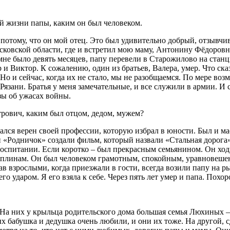
й жизни папы, каким он был человеком.
не потому, что он мой отец. Это был удивительно добрый, отзыв
сковской области, где и встретил мою маму, Антонину Фёдоровн
мне было девять месяцев, папу перевели в Старожилово на станц
и Виктор. К сожалению, один из братьев, Валера, умер. Что сказ
 и сейчас, когда их не стало, мы не разобщаемся. По мере возм
язани. Братья у меня замечательные, и все служили в армии. И с
зы об ужасах войны.
етрович, каким был отцом, дедом, мужем?
тался верен своей профессии, которую избрал в юности. Был и м
«Родничок» создали фильм, который назвали «Стальная дорога»
оспитании. Если коротко – был прекрасным семьянином. Он ходи
сциплинам. Он был человеком грамотным, спокойным, уравновеш
став взрослыми, когда приезжали в гости, всегда возили папу на
его ударом. Я его взяла к себе. Через пять лет умер и папа. Пох
На них у крыльца родительского дома большая семья Люхиных 
рых бабушка и дедушка очень любили, и они их тоже. На другой, 