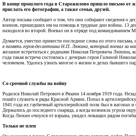
В конце прошлого года в Старожилово пришло письмо от жи
прислать его фотографии, а также семьи, друзей.
Автор письма сообщает о том, что они собирают сведения о де
воинов, пришедших им на помощь в трудные дни войны. 13 деса
находился во второй. Воевал он в отряде под командованием М
Думается, уместно привести послед­ние слова из этого письма,
в память героя-десантника Н.П. Люхина, который воевал за н
желание встретиться с родными Николая Петровича Люхина, кот
года такая встреча состоялась с дочерью героя Галиной Никола
человеком. Удалось узнать многое о жизни и делах бывшего п
Со срочной службы на войну
Родился Николай Петрович в Рязани 14 ноября 1919 года. Нез
пошёл служить в ряды Красной Армии. Попал в артиллерийскую 
1941 года их гаубичный артиллерийский полк был в вагонах и
Держались до последнего снаряда, а когда возникла угроза окр
Когда Люхин очнулся от взрыва, увидел лежащих рядом поги
Только не плен