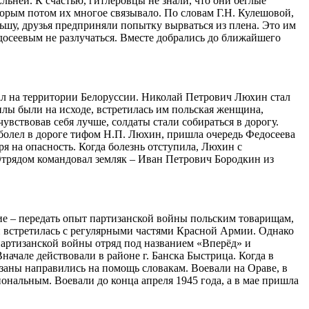
Ельней. К счастью, гитлеровцы не знали, что они беглые
торым потом их многое связывало. По словам Г.Н. Кулешовой,
ьшу, друзья предприняли попытку вырваться из плена. Это им
досеевым не разлучаться. Вместе добрались до ближайшего
ал на территории Белоруссии. Николай Петрович Люхин стал
силы были на исходе, встретилась им польская женщина,
увствовав себя лучше, солдаты стали собираться в дорогу.
аболел в дороге тифом Н.П. Люхин, пришла очередь Федосеева
я на опасность. Когда болезнь отступила, Люхин с
Отрядом командовал земляк – Иван Петрович Бородкин из
ие – передать опыт партизанской войны польским товарищам,
 и встретилась с регулярными частями Красной Армии. Однако
 партизанской войны отряд под названием «Вперёд» и
ачале действовали в районе г. Банска Быстрица. Когда в
заны направились на помощь словакам. Воевали на Ораве, в
ональным. Воевали до конца апреля 1945 года, а в мае пришла