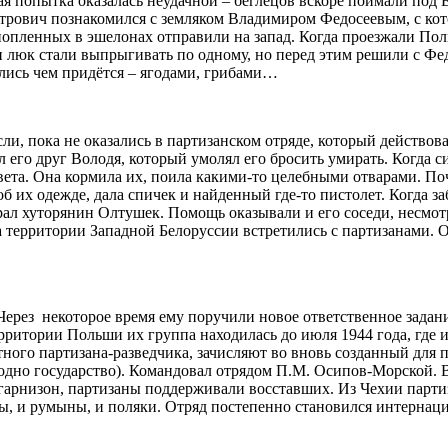
ая попытка оказалась неудачной – беглецов вскоре поймали под 
Петрович познакомился с земляком Владимиром Федосеевым, с ко
ннопленных в эшелонах отправили на запад. Когда проезжали Пол
ми люк стали выпрыгивать по одному, но перед этим решили с Фе
ались чем придётся – ягодами, грибами…
и, пока не оказались в партизанском отряде, который действов
л его друг Володя, который умолял его бросить умирать. Когда 
вета. Она кормила их, поила какими-то целебными отварами. Поч
б их одежде, дала спичек и найденный где-то пистолет. Когда з
ал хуторянин Олтушек. Помощь оказывали и его соседи, несмотр
а территории Западной Белоруссии встретились с партизанами. 
Через некоторое время ему поручили новое ответственное задан
ерритории Польши их группа находилась до июля 1944 года, где
тного партизана-разведчика, зачисляют во вновь созданный для
дно государство). Командовал отрядом П.М. Осипов-Морской. Вн
гарнизон, партизаны поддерживали восставших. Из Чехии парти
ы, и румыны, и поляки. Отряд постепенно становился интернаци