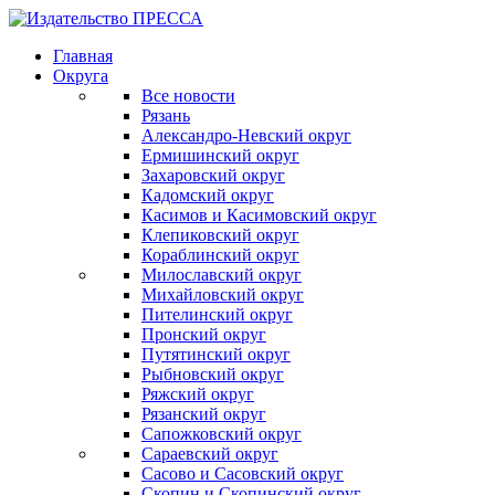
Главная
Округа
Все новости
Рязань
Александро-Невский округ
Ермишинский округ
Захаровский округ
Кадомский округ
Касимов и Касимовский округ
Клепиковский округ
Кораблинский округ
Милославский округ
Михайловский округ
Пителинский округ
Пронский округ
Путятинский округ
Рыбновский округ
Ряжский округ
Рязанский округ
Сапожковский округ
Сараевский округ
Сасово и Сасовский округ
Скопин и Скопинский округ