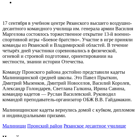
17 сентября в учебном центре Рязанского высшего воздушно-
десантного командного училища им. генерала армии Василия
Маргелова состоялось торжественное открытие 13-й
военно-
спортивной игры «Боевое братство». Участие в игре приняли
команды из Рязанской и Владимирской областей. В течение
четырёх дней участники соревновались в физической,
огневой и строевой подготовке, ориентировании на
местности, знании истории Отечества.
Команду Пронского района достойно представили кадеты
Малинищинской средней школы. Это Павел Прыткин,
Дмитрий Мызенков, Дмитрий Новоселов, Василий Королев,
Александр Голондарев, Светлана Галкина, Ирина Савина,
командир кадетов — Руслан Василевский. Руководил
командой преподаватель-организатор ОБЖ В.В. Гайдамакин.
Малинищинские кадеты вернулись домой с кубком, дипломом
и индивидуальными призами.
Малинищи
Пронский район
Рязанское десантное училище