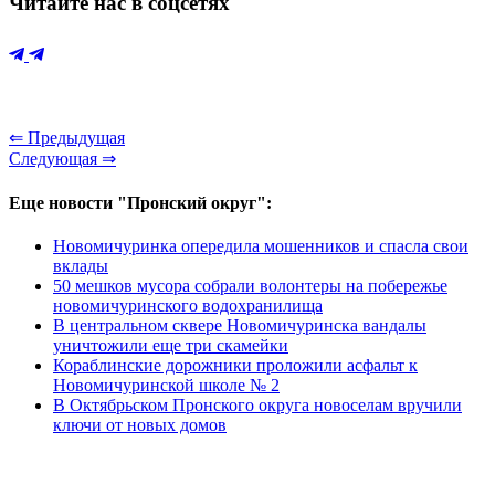
Читайте нас в соцсетях
⇐ Предыдущая
Следующая ⇒
Еще новости "Пронский округ":
Новомичуринка опередила мошенников и спасла свои
вклады
50 мешков мусора собрали волонтеры на побережье
новомичуринского водохранилища
В центральном сквере Новомичуринска вандалы
уничтожили еще три скамейки
Кораблинские дорожники проложили асфальт к
Новомичуринской школе № 2
В Октябрьском Пронского округа новоселам вручили
ключи от новых домов