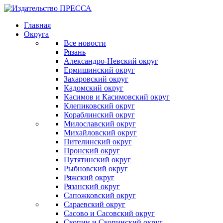
Главная
Округа
Все новости
Рязань
Александро-Невский округ
Ермишинский округ
Захаровский округ
Кадомский округ
Касимов и Касимовский округ
Клепиковский округ
Кораблинский округ
Милославский округ
Михайловский округ
Пителинский округ
Пронский округ
Путятинский округ
Рыбновский округ
Ряжский округ
Рязанский округ
Сапожковский округ
Сараевский округ
Сасово и Сасовский округ
Скопин и Скопинский округ