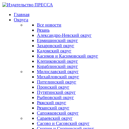
Главная
Округа
Все новости
Рязань
Александро-Невский округ
Ермишинский округ
Захаровский округ
Кадомский округ
Касимов и Касимовский округ
Клепиковский округ
Кораблинский округ
Милославский округ
Михайловский округ
Пителинский округ
Пронский округ
Путятинский округ
Рыбновский округ
Ряжский округ
Рязанский округ
Сапожковский округ
Сараевский округ
Сасово и Сасовский округ
Скопин и Скопинский округ