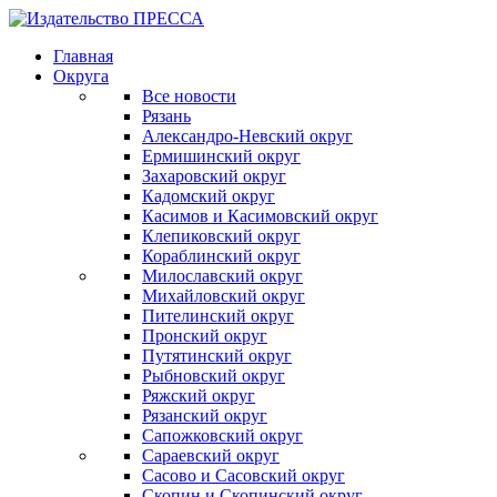
Главная
Округа
Все новости
Рязань
Александро-Невский округ
Ермишинский округ
Захаровский округ
Кадомский округ
Касимов и Касимовский округ
Клепиковский округ
Кораблинский округ
Милославский округ
Михайловский округ
Пителинский округ
Пронский округ
Путятинский округ
Рыбновский округ
Ряжский округ
Рязанский округ
Сапожковский округ
Сараевский округ
Сасово и Сасовский округ
Скопин и Скопинский округ