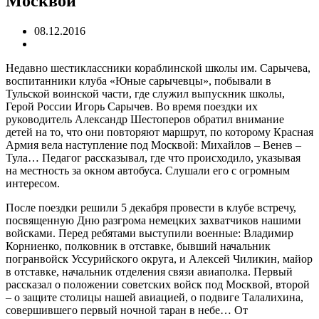
Москвой
08.12.2016
Недавно шестиклассники кораблинской школы им. Сарычева,
воспитанники клуба «Юные сарычевцы», побывали в
Тульской воинской части, где служил выпускник школы,
Герой России Игорь Сарычев.
Во время поездки их
руководитель Александр Шестоперов обратил внимание
детей на то, что они повторяют маршрут, по которому Красная
Армия вела наступление под Москвой: Михайлов – Венев –
Тула… Педагог рассказывал, где что происходило, указывая
на местность за окном автобуса. Слушали его с огромным
интересом.
После поездки решили 5 декабря провести в клубе встречу,
посвященную Дню разгрома немецких захватчиков нашими
войсками. Перед ребятами выступили военные: Владимир
Корниенко, полковник в отставке, бывший начальник
погранвойск Уссурийского округа, и Алексей Чиликин, майор
в отставке, начальник отделения связи авиаполка. Первый
рассказал о положении советских войск под Москвой, второй
– о защите столицы нашей авиацией, о подвиге Талалихина,
совершившего первый ночной таран в небе… От