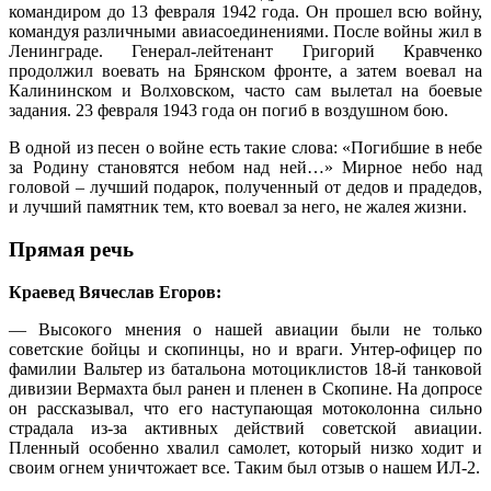
командиром до 13 февраля 1942 года. Он прошел всю войну,
командуя различными авиасоединениями. После войны жил в
Ленинграде. Генерал-лейтенант Григорий Кравченко
продолжил воевать на Брянском фронте, а затем воевал на
Калининском и Волховском, часто сам вылетал на боевые
задания. 23 февраля 1943 года он погиб в воздушном бою.
В одной из песен о войне есть такие слова: «Погибшие в небе
за Родину становятся небом над ней…» Мирное небо над
головой – лучший подарок, полученный от дедов и прадедов,
и лучший памятник тем, кто воевал за него, не жалея жизни.
Прямая речь
Краевед Вячеслав Егоров:
—
Высокого мнения о нашей авиации были не только
советские бойцы и скопинцы, но и враги. Унтер-офицер по
фамилии Вальтер из батальона мотоциклистов 18-й танковой
дивизии Вермахта был ранен и пленен в Скопине. На допросе
он рассказывал, что его наступающая мотоколонна сильно
страдала из-за активных действий советской авиации.
Пленный особенно хвалил самолет, который низко ходит и
своим огнем уничтожает все. Таким был отзыв о нашем ИЛ-2.