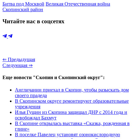
Битва под Москвой
Великая Отечественная война
Скопинский район
Читайте нас в соцсетях
⇐ Предыдущая
Следующая ⇒
Еще новости "Скопин и Скопинский округ":
Англичанин приехал в Скопин, чтобы разыскать дом
своего прадеда
В Скопинском округе ремонтируют образовательные
учреждения
Илья Гущин из Скопина защищал ДНР с 2014 года и
освобождал Бахмут
В Скопине открылась выставка «Сказка, рожденная в
глине»
В поселке Павелец установят озонокислородную