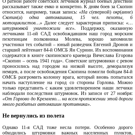
О ратной работе советских летчиков журнал боевых действий
рассказывает также емко и конкретно. К дням боев за Скопин
относится, например, такая запись:
«На с
(еверной)
окр
(аине)
Скопин
(а)
одна автомашина, 15 чел. пехоты, 6
мотоциклистов…»
Далее следует характерная приписка:
«…
штурмовкой уничтожили все».
Поддержку, оказанную
летчиками 11-ой САД освобождавшим наш город морским
пехотинцам полковника Молева, хорошо запомнили
участники тех событий – юный разведчик Евгений Дронов и
старший лейтенант 84-й ОМСБ Ян Сурнин. Их воспоминания
содержатся в книге скопинского краеведа Вячеслава Егорова
«Скопин – осень 1941 года». Советские штурмовики с ревом
проносились над городом на низкой высоте, деморализуя
немцев, а после освобождения Скопина помогли бойцам 84-й
ОМСБ разгромить колонну врага, который вновь попытался
начать наступление на город со стороны Горлова. Можно
только представить с каким удовлетворением наши летчики
наблюдали последствия штурмовок. Из записи от 27 ноября:
«От Горлово до Кремлево… на всем протяжении этой дороги
много разбитых автомашин противника».
Не вернулись из полета
Однако 11-я САД тоже несла потери. Особенно дорого
обходились штурмовки важных населенных пунктов,