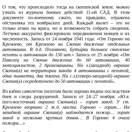
О том, что происходило тогда на скопинской земле, можно
узнать из журнала боевых действий 11-ой САД. В этом
документе по-военному сжато, но правдиво, отражена
обстановка тех ноябрьских дней. Каждый вылет – это не
только атаки на врага, но и возможность собрать сведения.
Летчики аккуратно фиксировали передвижения немцев и их
численность. Запись от 24 ноября 1941 года: «
От Горлово на
Кремлево, от Кремлево на Скопин движение отдельных
автомашин. В д.д. Половнево, Бутырки большое скопление
пехоты и автомашин до 150 шт.
» Запись от 25 ноября:
«От
Павелец на Скопин движение до 60 автомашин, 40
мотоциклистов, 2 бронемашины. На з.
(западной)
окраине
Скопин
(а)
на территории завода 4 автомашины с пехотой,
одна танкетка, два тягача. На с.з.
(северо-западной)
окраине
Скопин
(а)
сосредоточено до 50 автомашин с пехотой».
Из кабин самолетов пилотам были хорошо видны последствия
боев и следы разрушений. Записи от 24–27 ноября:
«Ю.в.
(юго-восточная)
окраина Скопин
(а) –
горит завод. У ст.
Кремлево взорвано 2 ж.д. моста. Горлово – горит… На
западной окраине Скопин
(а)
наблюдается пожар… горит
завод и несколько крупных домов… В Горлово 4 очага
пожара…»