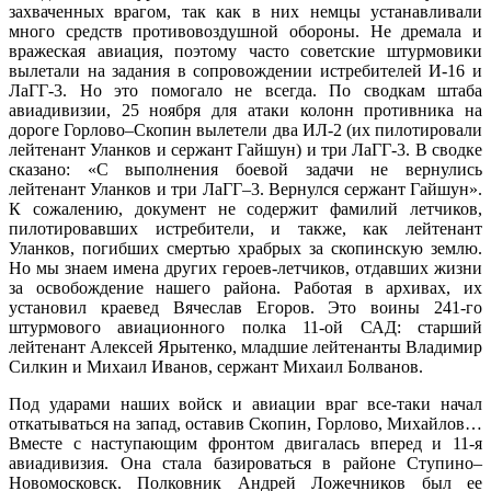
захваченных врагом, так как в них немцы устанавливали
много средств противовоздушной обороны. Не дремала и
вражеская авиация, поэтому часто советские штурмовики
вылетали на задания в сопровождении истребителей И-16 и
ЛаГГ-3. Но это помогало не всегда. По сводкам штаба
авиадивизии, 25 ноября для атаки колонн противника на
дороге Горлово–Скопин вылетели два ИЛ-2 (их пилотировали
лейтенант Уланков и сержант Гайшун) и три ЛаГГ-3. В сводке
сказано: «С выполнения боевой задачи не вернулись
лейтенант Уланков и три ЛаГГ–3. Вернулся сержант Гайшун».
К сожалению, документ не содержит фамилий летчиков,
пилотировавших истребители, и также, как лейтенант
Уланков, погибших смертью храбрых за скопинскую землю.
Но мы знаем имена других героев-летчиков, отдавших жизни
за освобождение нашего района. Работая в архивах, их
установил краевед Вячеслав Егоров. Это воины 241-го
штурмового авиационного полка 11-ой САД: старший
лейтенант Алексей Ярытенко, младшие лейтенанты Владимир
Силкин и Михаил Иванов, сержант Михаил Болванов.
П
од ударами наших войск и авиации враг все-таки начал
откатываться на запад, оставив Скопин, Горлово, Михайлов…
Вместе с наступающим фронтом двигалась вперед и 11-я
авиадивизия. Она стала базироваться в районе Ступино–
Новомосковск. Полковник Андрей Ложечников был ее