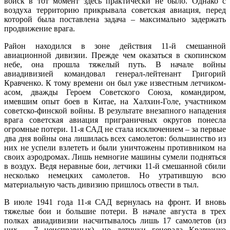
войск в тот момент здесь практически не было. Однако с
воздуха территорию прикрывала советская авиация, перед
которой была поставлена задача – максимально задержать
продвижение врага.
Район находился в зоне действия 11-й смешанной
авиационной дивизии. Прежде чем оказаться в скопинском
небе, она прошла тяжелый путь. В начале войны
авиадивизией командовал генерал-лейтенант Григорий
Кравченко. К тому времени он был уже известным летчиком-
асом, дважды Героем Советского Союза, командиром,
имевшим опыт боев в Китае, на Халхин-Голе, участником
советско-финской войны. В результате внезапного нападения
врага советская авиация приграничных округов понесла
огромные потери. 11-я САД не стала исключением – за первые
два дня войны она лишилась всех самолетов: большинство из
них не успели взлететь и были уничтожены противником на
своих аэродромах. Лишь немногие машины сумели подняться
в воздух. Ведя неравные бои, летчики 11-й смешанной сбили
несколько немецких самолетов. Но утратившую всю
материальную часть дивизию пришлось отвести в тыл.
В июле 1941 года 11-я САД вернулась на фронт. И вновь
тяжелые бои и большие потери. В начале августа в трех
полках авиадивизии насчитывалось лишь 17 самолетов (из
них – 7 неисправных), но летчики генерала Кравченко