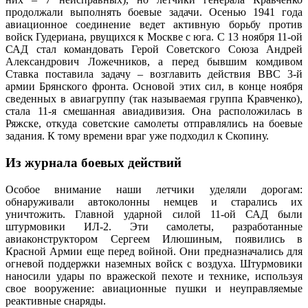
продолжали выполнять боевые задачи. Осенью 1941 года
авиационное соединение ведет активную борьбу против
войск Гудериана, рвущихся к Москве с юга. С 13 ноября 11-ой
САД стал командовать Герой Советского Союза Андрей
Александрович Ложечников, а перед бывшим комдивом
Ставка поставила задачу – возглавить действия ВВС 3-й
армии Брянского фронта. Основой этих сил, в конце ноября
сведенных в авиагруппу (так называемая группа Кравченко),
стала 11-я смешанная авиадивизия. Она расположилась в
Ряжске, откуда советские самолеты отправлялись на боевые
задания. К тому времени враг уже подходил к Скопину.
Из журнала боевых действий
Особое внимание наши летчики уделяли дорогам:
обнаруживали автоколонны немцев и старались их
уничтожить. Главной ударной силой 11-ой САД были
штурмовики ИЛ-2. Эти самолеты, разработанные
авиаконструктором Сергеем Илюшиным, появились в
Красной Армии еще перед войной. Они предназначались для
огневой поддержки наземных войск с воздуха. Штурмовики
наносили удары по вражеской пехоте и технике, используя
свое вооружение: авиационные пушки и неуправляемые
реактивные снаряды.