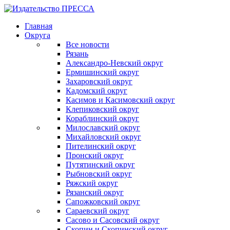
Главная
Округа
Все новости
Рязань
Александро-Невский округ
Ермишинский округ
Захаровский округ
Кадомский округ
Касимов и Касимовский округ
Клепиковский округ
Кораблинский округ
Милославский округ
Михайловский округ
Пителинский округ
Пронский округ
Путятинский округ
Рыбновский округ
Ряжский округ
Рязанский округ
Сапожковский округ
Сараевский округ
Сасово и Сасовский округ
Скопин и Скопинский округ