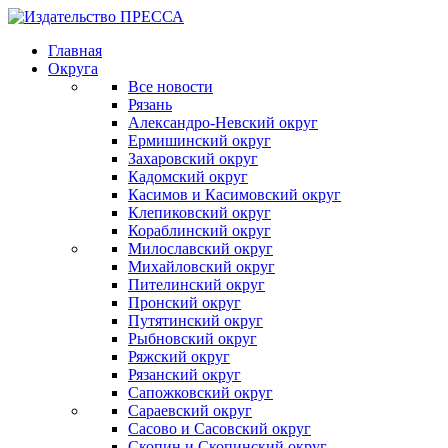
Главная
Округа
Все новости
Рязань
Александро-Невский округ
Ермишинский округ
Захаровский округ
Кадомский округ
Касимов и Касимовский округ
Клепиковский округ
Кораблинский округ
Милославский округ
Михайловский округ
Пителинский округ
Пронский округ
Путятинский округ
Рыбновский округ
Ряжский округ
Рязанский округ
Сапожковский округ
Сараевский округ
Сасово и Сасовский округ
Скопин и Скопинский округ