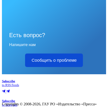
Есть вопрос?
Напишите нам
Сообщить о проблеме
Subscribe
to RSS Feeds
Subscribe
Copyrights © 2008-2026, ГАУ РО «Издательство «Пресса»
to Telegram