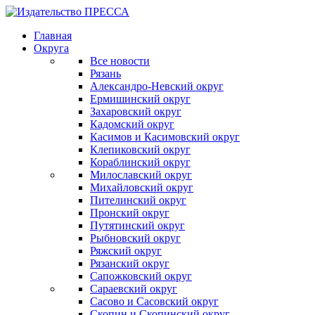
Главная
Округа
Все новости
Рязань
Александро-Невский округ
Ермишинский округ
Захаровский округ
Кадомский округ
Касимов и Касимовский округ
Клепиковский округ
Кораблинский округ
Милославский округ
Михайловский округ
Пителинский округ
Пронский округ
Путятинский округ
Рыбновский округ
Ряжский округ
Рязанский округ
Сапожковский округ
Сараевский округ
Сасово и Сасовский округ
Скопин и Скопинский округ