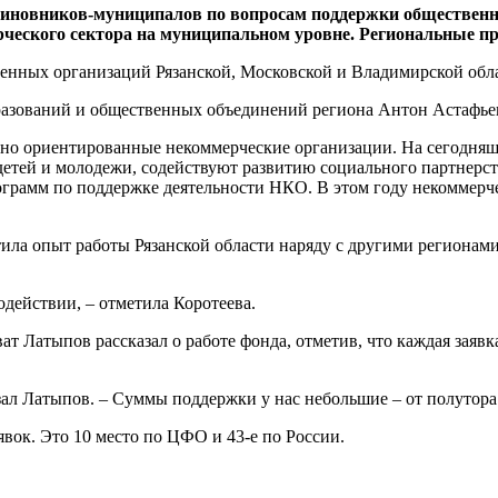
иновников-муниципалов по вопросам поддержки общественн
ского сектора на муниципальном уровне. Региональные прак
венных организаций Рязанской, Московской и Владимирской обл
разований и общественных объединений региона Антон Астафье
льно ориентированные некоммерческие организации. На сегодня
етей и молодежи, содействуют развитию социального партнерст
рограмм по поддержке деятельности НКО. В этом году некоммер
ла опыт работы Рязанской области наряду с другими регионами
одействии, – отметила Коротеева.
 Латыпов рассказал о работе фонда, отметив, что каждая заявка
зал Латыпов. – Суммы поддержки у нас небольшие – от полутора 
явок. Это 10 место по ЦФО и 43-е по России.