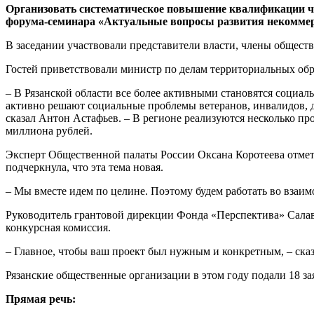
Организовать систематическое повышение квалификации ч
форума-семинара «Актуальные вопросы развития некоммерче
В заседании участвовали представители власти, члены общест
Гостей приветствовали министр по делам территориальных об
– В Рязанской области все более активными становятся социа
активно решают социальные проблемы ветеранов, инвалидов, д
сказал Антон Астафьев. – В регионе реализуются несколько п
миллиона рублей.
Эксперт Общественной палаты России Оксана Коротеева отмети
подчеркнула, что эта тема новая.
– Мы вместе идем по целине. Поэтому будем работать во взаим
Руководитель грантовой дирекции Фонда «Перспектива» Салават
конкурсная комиссия.
– Главное, чтобы ваш проект был нужным и конкретным, – ска
Рязанские общественные организации в этом году подали 18 за
Прямая речь: