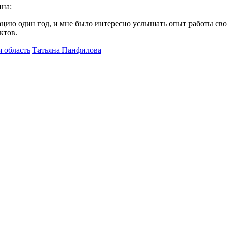
ина:
ию один год, и мне было интересно услышать опыт работы свои
ктов.
я область
Татьяна Панфилова