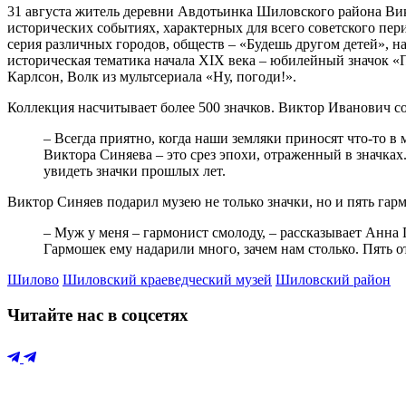
31 августа житель деревни Авдотьинка Шиловского района Ви
исторических событиях, характерных для всего советского пер
серия различных городов, обществ – «Будешь другом детей», н
историческая тематика начала XIX века – юбилейный значок «
Карлсон, Волк из мультсериала «Ну, погоди!».
Коллекция насчитывает более 500 значков. Виктор Иванович соб
– Всегда приятно, когда наши земляки приносят что-то 
Виктора Синяева – это срез эпохи, отраженный в значках
увидеть значки прошлых лет.
Виктор Синяев подарил музею не только значки, но и пять гарм
– Муж у меня – гармонист смолоду, – рассказывает Анна 
Гармошек ему надарили много, зачем нам столько. Пять отд
Шилово
Шиловский краеведческий музей
Шиловский район
Читайте нас в соцсетях