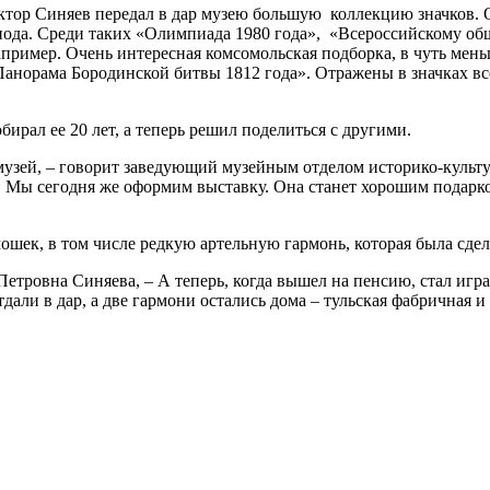
ктор Синяев передал в дар музею большую коллекцию значков. 
иода. Среди таких «Олимпиада 1980 года», «Всероссийскому общ
апример. Очень интересная комсомольская подборка, в чуть мен
Панорама Бородинской битвы 1812 года». Отражены в значках в
ирал ее 20 лет, а теперь решил поделиться с другими.
в музей, – говорит заведующий музейным отделом историко-культ
. Мы сегодня же оформим выставку. Она станет хорошим подарко
ошек, в том числе редкую артельную гармонь, которая была сдел
Петровна Синяева, – А теперь, когда вышел на пенсию, стал игр
али в дар, а две гармони остались дома – тульская фабричная и 