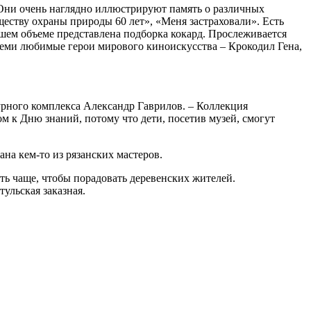
Они очень наглядно иллюстрируют память о различных
еству охраны природы 60 лет», «Меня застраховали». Есть
ьшем объеме представлена подборка кокард. Прослеживается
семи любимые герои мирового киноискусства – Крокодил Гена,
урного комплекса Александр Гаврилов. – Коллекция
м к Дню знаний, потому что дети, посетив музей, смогут
ана кем-то из рязанских мастеров.
ать чаще, чтобы порадовать деревенских жителей.
тульская заказная.