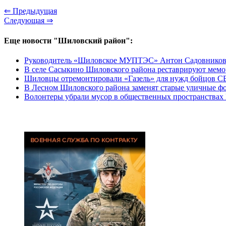
⇐ Предыдущая
Следующая ⇒
Еще новости "Шиловский район":
Руководитель «Шиловское МУПТЭС» Антон Садовников: «Е
В селе Сасыкино Шиловского района реставрируют мем
Шиловцы отремонтировали «Газель» для нужд бойцов 
В Лесном Шиловского района заменят старые уличные ф
Волонтеры убрали мусор в общественных пространства