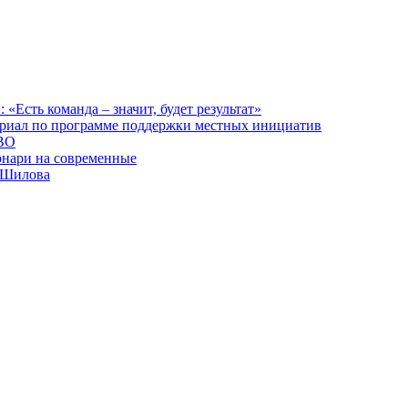
сть команда – значит, будет результат»
ориал по программе поддержки местных инициатив
СВО
онари на современные
х Шилова