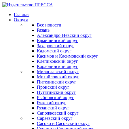
Главная
Округа
Все новости
Рязань
Александро-Невский округ
Ермишинский округ
Захаровский округ
Кадомский округ
Касимов и Касимовский округ
Клепиковский округ
Кораблинский округ
Милославский округ
Михайловский округ
Пителинский округ
Пронский округ
Путятинский округ
Рыбновский округ
Ряжский округ
Рязанский округ
Сапожковский округ
Сараевский округ
Сасово и Сасовский округ
Скопин и Скопинский округ