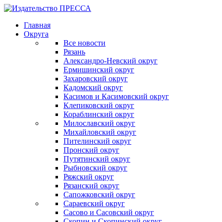
Главная
Округа
Все новости
Рязань
Александро-Невский округ
Ермишинский округ
Захаровский округ
Кадомский округ
Касимов и Касимовский округ
Клепиковский округ
Кораблинский округ
Милославский округ
Михайловский округ
Пителинский округ
Пронский округ
Путятинский округ
Рыбновский округ
Ряжский округ
Рязанский округ
Сапожковский округ
Сараевский округ
Сасово и Сасовский округ
Скопин и Скопинский округ