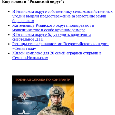
Еще новости "Рязанский округ":
В Рязанском округе собственнику сельскохозяйственных
угодий выдали предостережение за зарастание земли
борщевиком
Жительницу Рязанского округа подозревают в
мошенничестве в особо крупном размере
В Рязанском округе будут судить водителя за
смертельное ДТП
Рязанцы стали финалистами Всероссийского конкурса
«Семья года»
Жилой комплекс для 20 семей аграриев открыли в
Семено-Никольском