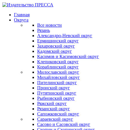
Главная
Округа
Все новости
Рязань
Александро-Невский округ
Ермишинский округ
Захаровский округ
Кадомский округ
Касимов и Касимовский округ
Клепиковский округ
Кораблинский округ
Милославский округ
Михайловский округ
Пителинский округ
Пронский округ
Путятинский округ
Рыбновский округ
Ряжский округ
Рязанский округ
Сапожковский округ
Сараевский округ
Сасово и Сасовский округ
Скопин и Скопинский округ