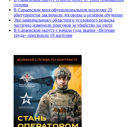
соломы
В Сараевском многофункциональном колледже 25
абитуриентов заключили договоры о целевом обучении
Экс-замначальнику областного уголовного розыска
частично изменили приговор за убийство на охоте
В Сараевском округе с начала года звание «Ветеран
труда» присвоили 19 жителям