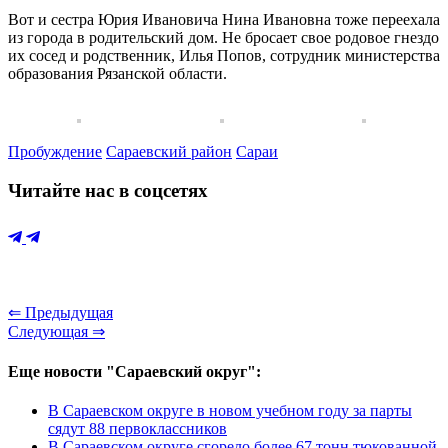
Вот и сестра Юрия Ивановича Нина Ивановна тоже переехала
из города в родительский дом. Не бросает свое родовое гнездо
их сосед и родственник, Илья Попов, сотрудник министерства
образования Рязанской области.
Пробуждение
Сараевский район
Сараи
Читайте нас в соцсетях
⇐ Предыдущая
Следующая ⇒
Еще новости "Сараевский округ":
В Сараевском округе в новом учебном году за парты
сядут 88 первоклассников
В Сараевском округе сгорело более 67 тонн тюкованной