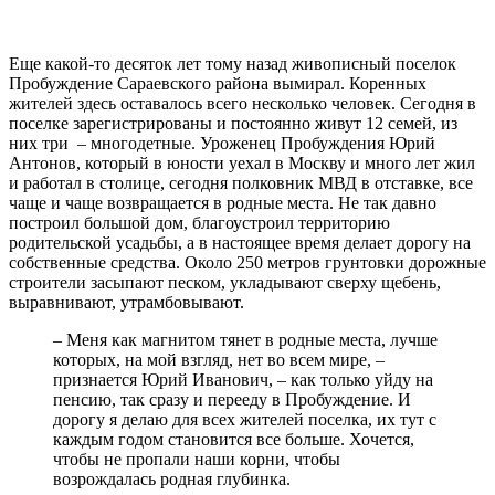
Еще какой-то десяток лет тому назад живописный поселок
Пробуждение Сараевского района вымирал. Коренных
жителей здесь оставалось всего несколько человек. Сегодня в
поселке зарегистрированы и постоянно живут 12 семей, из
них три – многодетные. Уроженец Пробуждения Юрий
Антонов, который в юности уехал в Москву и много лет жил
и работал в столице, сегодня полковник МВД в отставке, все
чаще и чаще возвращается в родные места. Не так давно
построил большой дом, благоустроил территорию
родительской усадьбы, а в настоящее время делает дорогу на
собственные средства. Около 250 метров грунтовки дорожные
строители засыпают песком, укладывают сверху щебень,
выравнивают, утрамбовывают.
– Меня как магнитом тянет в родные места, лучше
которых, на мой взгляд, нет во всем мире, –
признается Юрий Иванович, – как только уйду на
пенсию, так сразу и перееду в Пробуждение. И
дорогу я делаю для всех жителей поселка, их тут с
каждым годом становится все больше. Хочется,
чтобы не пропали наши корни, чтобы
возрождалась родная глубинка.