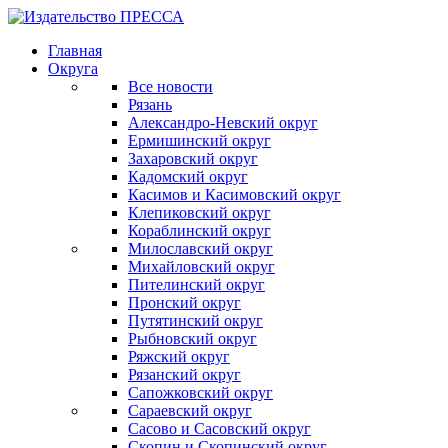
Главная
Округа
Все новости
Рязань
Александро-Невский округ
Ермишинский округ
Захаровский округ
Кадомский округ
Касимов и Касимовский округ
Клепиковский округ
Кораблинский округ
Милославский округ
Михайловский округ
Пителинский округ
Пронский округ
Путятинский округ
Рыбновский округ
Ряжский округ
Рязанский округ
Сапожковский округ
Сараевский округ
Сасово и Сасовский округ
Скопин и Скопинский округ