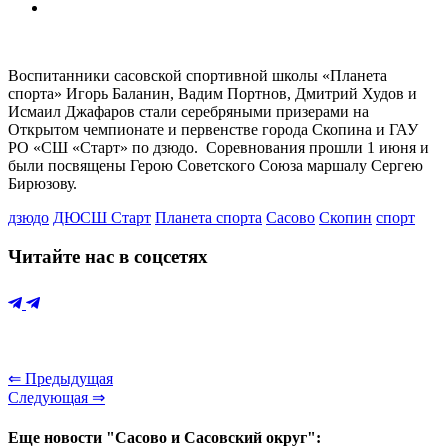
Воспитанники cасовской спортивной школы «Планета
спорта» Игорь Баланин, Вадим Портнов, Дмитрий Худов и
Исмаил Джафаров стали серебряными призерами на
Открытом чемпионате и первенстве города Скопина и ГАУ
РО «СШ «Старт» по дзюдо. Соревнования прошли 1 июня и
были посвящены Герою Советского Союза маршалу Сергею
Бирюзову.
дзюдо
ДЮСШ Старт
Планета спорта
Сасово
Скопин
спорт
Читайте нас в соцсетях
⇐ Предыдущая
Следующая ⇒
Еще новости "Сасово и Сасовский округ":