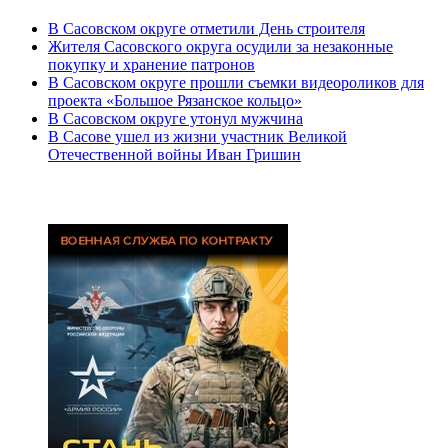
В Сасовском округе отметили День строителя
Жителя Сасовского округа осудили за незаконные
покупку и хранение патронов
В Сасовском округе прошли съемки видеороликов для
проекта «Большое Рязанское кольцо»
В Сасовском округе утонул мужчина
В Сасове ушел из жизни участник Великой
Отечественной войны Иван Гришин