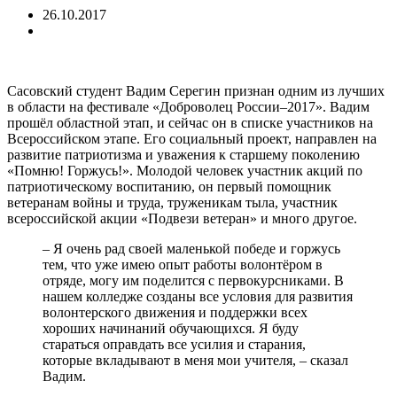
26.10.2017
Сасовский студент Вадим Серегин признан одним из лучших
в области на фестивале «Доброволец России–2017». Вадим
прошёл областной этап, и сейчас он в списке участников на
Всероссийском этапе. Его социальный проект, направлен на
развитие патриотизма и уважения к старшему поколению
«Помню! Горжусь!». Молодой человек участник акций по
патриотическому воспитанию, он первый помощник
ветеранам войны и труда, труженикам тыла, участник
всероссийской акции «Подвези ветеран» и много другое.
– Я очень рад своей маленькой победе и горжусь
тем, что уже имею опыт работы волонтёром в
отряде, могу им поделится с первокурсниками. В
нашем колледже созданы все условия для развития
волонтерского движения и поддержки всех
хороших начинаний обучающихся. Я буду
стараться оправдать все усилия и старания,
которые вкладывают в меня мои учителя, – сказал
Вадим.