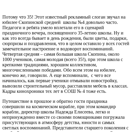
Потому что 35! Этот известный рекламный слоган звучал на
юбилее Скопинской средней школы №4 довольно часто.
Педагоги и ребята умело вплетали его в сценарий
праздничного вечера, посвященного 35-летию школы. Ну и
как это всегда бывает в день рождения, были цветы, подарки,
сюрпризы и поздравления, что в целом оставило у всех гостей
замечательное настроение и водоворот воспоминаний.
Четвертая средняя – самая большая школа Скопина, около
1000 учеников, самая молодая (всего 35!), при этом школа с
крепкими традициями, хорошим коллективом,
многочисленными победами. Обо всем этом на юбилее,
конечно же, говорили. А еще вспоминали, с чего все
начиналось, как первые ученики отмывали новостройку,
вывозили строительный мусор, расставляли мебель в классах.
Кадры кинохроники тех лет в СОШ № 4 тоже есть.
Путешествие в прошлое и обратно гости праздника
совершили на космическом корабле, при этом командир
корабли, директор школы Надежда Елисеева, легко и
непринужденно вместе со своими помощниками погружала
присутствующих в атмосферу детства, юности и самых
светлых воспоминаний. Представители старшего поколения с