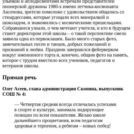
улыбкой и аплодисментами встречали представителей
пионерской дружины 1980-х имени летчика-космонавта
Аксенова, зрители помоложе с удовольствием общались со
стюардессами, которые угощали всех минералкой и
шоколадом, и знакомились с космическими пришельцами.
Собравшиеся узнали, о чем мечтают учителя, и кто в будущем
станет директором этой школы – о такой перспективе смело
заявила одна из первоклашек. Было много старых фото,
замечательных песен и танцев, добрых пожеланий и
признаний в любви. Праздник завершился фейерверком
вокруг именинного торта и, конечно, общим фото на память,
которое с трудом вместило всех учеников, педагогов и
ветеранов школы.
Прямая речь
Олег Асеев, глава администрации Скопина, выпускник
СОШ № 4:
— Четвертая средняя всегда отличалась успехами
в спорте и культуре, занимала лидирующие
позиции по всем показателям. Желаю школе
дальнейшего процветания, всем педагогам
здоровья и терпения, а ребятам – новых побед!