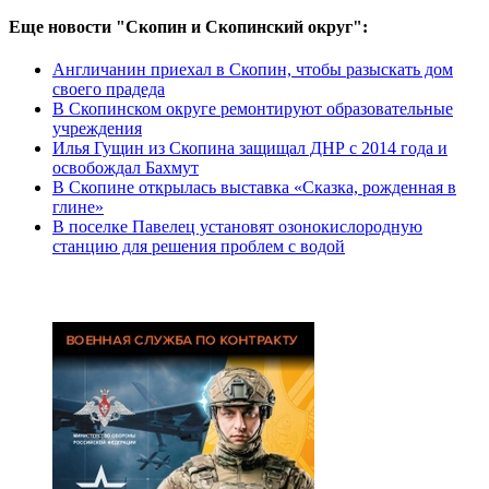
Еще новости "Скопин и Скопинский округ":
Англичанин приехал в Скопин, чтобы разыскать дом
своего прадеда
В Скопинском округе ремонтируют образовательные
учреждения
Илья Гущин из Скопина защищал ДНР с 2014 года и
освобождал Бахмут
В Скопине открылась выставка «Сказка, рожденная в
глине»
В поселке Павелец установят озонокислородную
станцию для решения проблем с водой