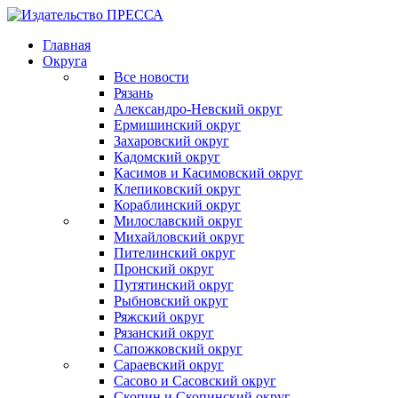
Главная
Округа
Все новости
Рязань
Александро-Невский округ
Ермишинский округ
Захаровский округ
Кадомский округ
Касимов и Касимовский округ
Клепиковский округ
Кораблинский округ
Милославский округ
Михайловский округ
Пителинский округ
Пронский округ
Путятинский округ
Рыбновский округ
Ряжский округ
Рязанский округ
Сапожковский округ
Сараевский округ
Сасово и Сасовский округ
Скопин и Скопинский округ