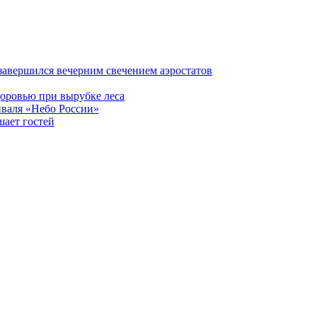
завершился вечерним свечением аэростатов
доровью при вырубке леса
иваля «Небо России»
шает гостей