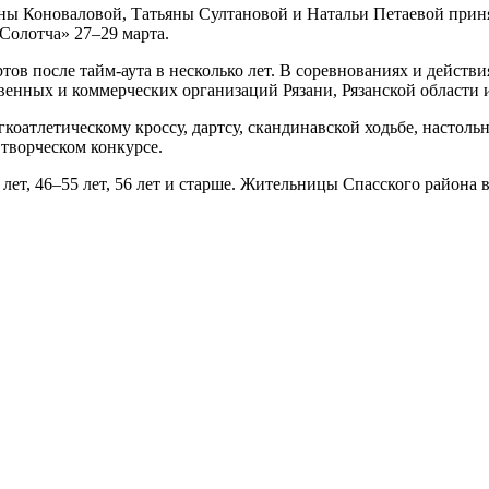
яны Коноваловой, Татьяны Султановой и Натальи Петаевой прин
Солотча» 27–29 марта.
ртов после тайм-аута в несколько лет. В соревнованиях и дейст
енных и коммерческих организаций Рязани, Рязанской области 
коатлетическому кроссу, дартсу, скандинавской ходьбе, настоль
 творческом конкурсе.
 лет, 46–55 лет, 56 лет и старше. Жительницы Спасского района 