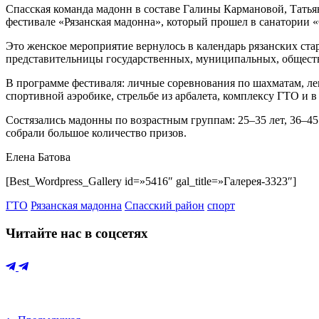
Спасская команда мадонн в составе Галины Кармановой, Тать
фестивале «Рязанская мадонна», который прошел в санатории «
Это женское мероприятие вернулось в календарь рязанских ста
представительницы государственных, муниципальных, обществ
В программе фестиваля: личные соревнования по шахматам, лег
спортивной аэробике, стрельбе из арбалета, комплексу ГТО и в
Состязались мадонны по возрастным группам: 25–35 лет, 36–45
собрали большое количество призов.
Елена Батова
[Best_Wordpress_Gallery id=»5416″ gal_title=»Галерея-3323″]
ГТО
Рязанская мадонна
Спасский район
спорт
Читайте нас в соцсетях