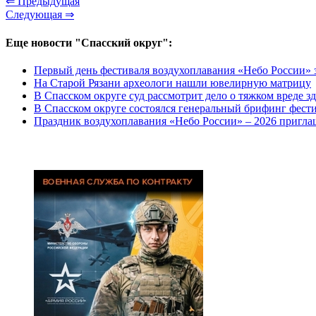
⇐ Предыдущая
Следующая ⇒
Еще новости "Спасский округ":
Первый день фестиваля воздухоплавания «Небо России» 
На Старой Рязани археологи нашли ювелирную матрицу
В Спасском округе суд рассмотрит дело о тяжком вреде з
В Спасском округе состоялся генеральный брифинг фест
Праздник воздухоплавания «Небо России» – 2026 пригла