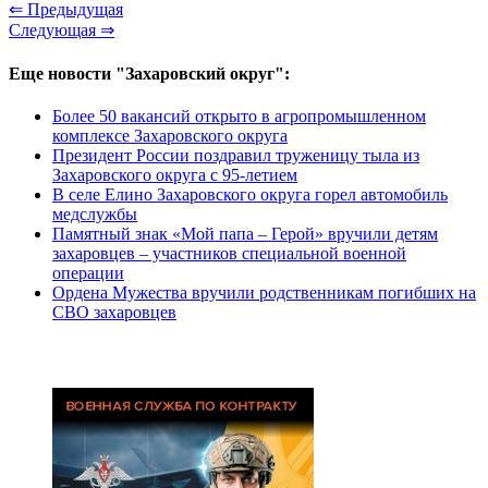
⇐ Предыдущая
Следующая ⇒
Еще новости "Захаровский округ":
Более 50 вакансий открыто в агропромышленном
комплексе Захаровского округа
Президент России поздравил труженицу тыла из
Захаровского округа с 95-летием
В селе Елино Захаровского округа горел автомобиль
медслужбы
Памятный знак «Мой папа – Герой» вручили детям
захаровцев – участников специальной военной
операции
Ордена Мужества вручили родственникам погибших на
СВО захаровцев