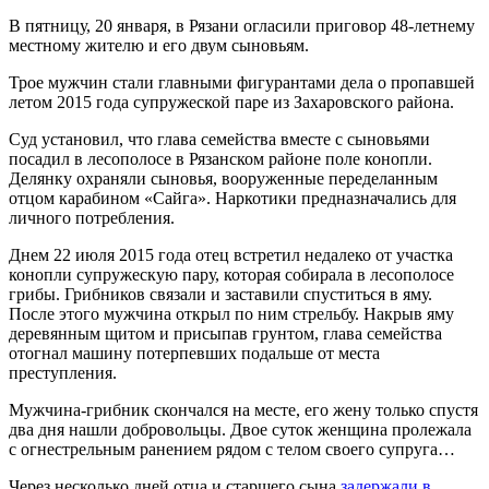
В пятницу, 20 января, в Рязани огласили приговор 48-летнему
местному жителю и его двум сыновьям.
Трое мужчин стали главными фигурантами дела о пропавшей
летом 2015 года супружеской паре из Захаровского района.
Суд установил, что глава семейства вместе с сыновьями
посадил в лесополосе в Рязанском районе поле конопли.
Делянку охраняли сыновья, вооруженные переделанным
отцом карабином «Сайга». Наркотики предназначались для
личного потребления.
Днем 22 июля 2015 года отец встретил недалеко от участка
конопли супружескую пару, которая собирала в лесополосе
грибы. Грибников связали и заставили спуститься в яму.
После этого мужчина открыл по ним стрельбу. Накрыв яму
деревянным щитом и присыпав грунтом, глава семейства
отогнал машину потерпевших подальше от места
преступления.
Мужчина-грибник скончался на месте, его жену только спустя
два дня нашли добровольцы. Двое суток женщина пролежала
с огнестрельным ранением рядом с телом своего супруга…
Через несколько дней отца и старшего сына
задержали в